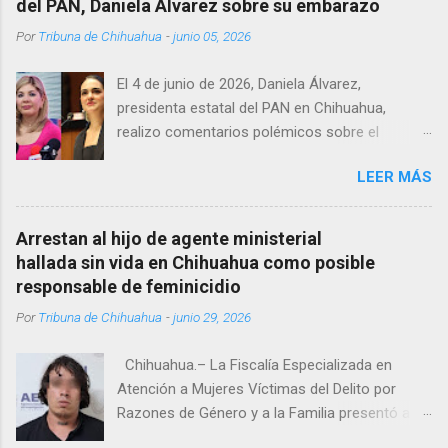
del PAN, Daniela Álvarez sobre su embarazo
encontrándolo ya sin signos vitales. Erasmo
Por
Tribuna de Chihuahua
-
junio 05, 2026
Estrada, quien se desempeñó como presidente
del Club Rotario en el periodo 2023–2024, era
El 4 de junio de 2026, Daniela Álvarez,
un médico reconocido en la región.
presidenta estatal del PAN en Chihuahua,
realizo comentarios polémicos sobre el
embarazo de la senadora con licencia Andrea
LEER MÁS
Chávez. “acuérdense que su bebé está por
nacer”, expresó al ser cuestionada sobre si la
retaría a tomarse una foto en un restaurante
Arrestan al hijo de agente ministerial
de Texas como una prueba de que si cuenta
hallada sin vida en Chihuahua como posible
con VISA Álvarez añadió: “Yo no sé dónde irá a
responsable de feminicidio
nacer. Esa es otra pregunta porque hay muchas
Por
Tribuna de Chihuahua
-
junio 29, 2026
emociones fuertes, ¿Qué tal si se le ocurre que
a lo mejor en el IMSS?, ¿Qué tal si se le ocurre
Chihuahua.– La Fiscalía Especializada en
cruzar y luego le den un susto, y pues la
Atención a Mujeres Víctimas del Delito por
criatura se adelante o algo?, yo creo que tendrá
Razones de Género y a la Familia presentó a
que ser cuidadosa porque los personajes de
Abdel Sebastián Z. A., de 24 años, como
Morena, cada que cruzan, cruzan así de que,