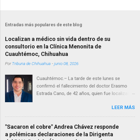
Entradas más populares de este blog
Localizan a médico sin vida dentro de su
consultorio en la Clínica Menonita de
Cuauhtémoc, Chihuahua
Por
Tribuna de Chihuahua
-
junio 08, 2026
Cuauhtémoc.– La tarde de este lunes se
confirmó el fallecimiento del doctor Erasmo
Estrada Cano, de 42 años, quien fue localizado
vida al interior de su consultorio en la clínica
LEER MÁS
Menonita, ubicada en el kilómetro 10 del
Corredor Comercial. Según reportes el médico
se habría quitado la vida mientras permanecía
"Sacaron el cobre" Andrea Chávez responde
encerrado en el consultorio, por lo que
a polémicas declaraciones de la Dirigenta
autoridades tuvieron que derribar la puerta,