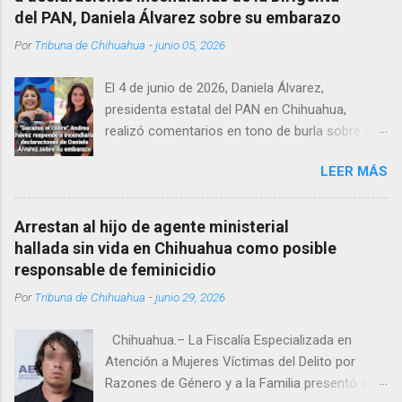
autoridades tuvieron que derribar la puerta,
del PAN, Daniela Álvarez sobre su embarazo
encontrándolo ya sin signos vitales. Erasmo
Por
Tribuna de Chihuahua
-
junio 05, 2026
Estrada, quien se desempeñó como presidente
del Club Rotario en el periodo 2023–2024, era
El 4 de junio de 2026, Daniela Álvarez,
un médico reconocido en la región.
presidenta estatal del PAN en Chihuahua,
realizó comentarios en tono de burla sobre el
embarazo de la senadora con licencia Andrea
LEER MÁS
Chávez. “acuérdense que su bebé está por
nacer”, expresó al ser cuestionada sobre si la
retaría a tomarse una foto en un restaurante
Arrestan al hijo de agente ministerial
de Texas como una prueba de que si cuenta
hallada sin vida en Chihuahua como posible
con VISA Álvarez añadió: “Yo no sé dónde irá a
responsable de feminicidio
nacer. Esa es otra pregunta porque hay muchas
Por
Tribuna de Chihuahua
-
junio 29, 2026
emociones fuertes, ¿Qué tal si se le ocurre que
a lo mejor en el IMSS?, ¿Qué tal si se le ocurre
Chihuahua.– La Fiscalía Especializada en
cruzar y luego le den un susto, y pues la
Atención a Mujeres Víctimas del Delito por
criatura se adelante o algo?, yo creo que tendrá
Razones de Género y a la Familia presentó a
que ser cuidadosa porque los personajes de