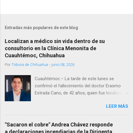
Entradas más populares de este blog
Localizan a médico sin vida dentro de su
consultorio en la Clínica Menonita de
Cuauhtémoc, Chihuahua
Por
Tribuna de Chihuahua
-
junio 08, 2026
Cuauhtémoc.– La tarde de este lunes se
confirmó el fallecimiento del doctor Erasmo
Estrada Cano, de 42 años, quien fue localizado
vida al interior de su consultorio en la clínica
LEER MÁS
Menonita, ubicada en el kilómetro 10 del
Corredor Comercial. Según reportes el médico
se habría quitado la vida mientras permanecía
"Sacaron el cobre" Andrea Chávez responde
encerrado en el consultorio, por lo que
a declaraciones incendiarias de la Dirigenta