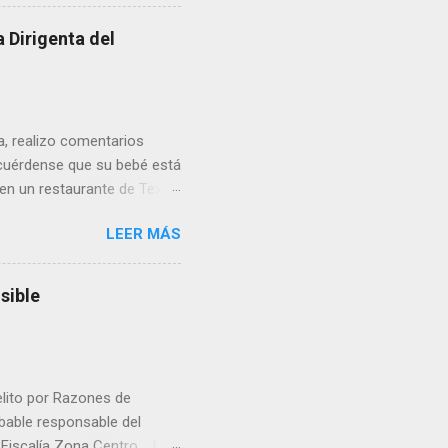
 Dirigenta del
ua, realizo comentarios
cuérdense que su bebé está
 en un restaurante de Texas
rá a nacer. Esa es otra
LEER MÁS
a lo mejor en el IMSS?,
adelante o algo?, yo creo que
cruzan así de que, 'por
sible
e por los vínculos y las
Organizado. Las expresiones
elito por Razones de
obable responsable del
la Fiscalía Zona Centro. La