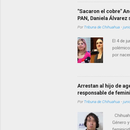
Rotario 
"Sacaron el cobre" An
PAN, Daniela Álvarez
Por
Tribuna de Chihuahua
-
juni
El 4 de j
polémico
por nacer
como una
pregunta 
¿Qué tal 
tendrá qu
Arrestan al hijo de a
favor, qu
responsable de femin
relacione
Por
Tribuna de Chihuahua
-
juni
han sido 
Chihuahu
Género y 
feminicid