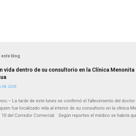
 este blog
n vida dentro de su consultorio en la Clínica Menonita
hua
o 08, 2026
oc.– La tarde de este lunes se confirmó el fallecimiento del docto
quien fue localizado vida al interior de su consultorio en la clínica M
 10 del Corredor Comercial. Según reportes el médico se habría qui
a encerrado en el consultorio, por lo que autoridades tuvieron que d
ndolo ya sin signos vitales. Erasmo Estrada, quien se desempeñó c