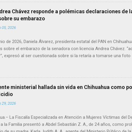
en el periodo 2023–2024, era un médico reconocido en la región.
drea Chávez responde a polémicas declaraciones de la
 sobre su embarazo
o 05, 2026
unio de 2026, Daniela Álvarez, presidenta estatal del PAN en Chihuah
s sobre el embarazo de la senadora con licencia Andrea Chávez. “a
”, expresó al ser cuestionada sobre si la retaría a tomarse una foto
 prueba de que si cuenta con VISA Álvarez añadió: “Yo no sé dónde i
porque hay muchas emociones fuertes, ¿Qué tal si se le ocurre que 
si se le ocurre cruzar y luego le den un susto, y pues la criatura se 
e ser cuidadosa porque los personajes de Morena, cada que cruzan, 
gente ministerial hallada sin vida en Chihuahua como po
e pase que pase, que pase', todos están bajo esa amenaza justament
icidio
s que tienen", haciendo alusión a supuesto vínculos con el Crimen 
o 29, 2026
consideradas polémicas al trasladar la confrontación política h...
a.– La Fiscalía Especializada en Atención a Mujeres Víctimas del D
a la Familia presentó a Abdel Sebastián Z. A., de 24 años, como pr
io de su madre, Karla Judith A. A., agente del Ministerio Público de 