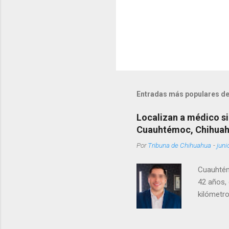
Entradas más populares de
Localizan a médico si
Cuauhtémoc, Chihua
Por
Tribuna de Chihuahua
-
juni
Cuauhtém
42 años, 
kilómetro
permanecí
encontrá