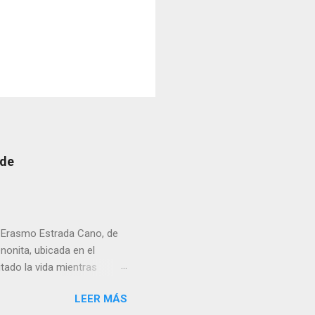
 de
r Erasmo Estrada Cano, de
enonita, ubicada en el
tado la vida mientras
erribar la puerta,
LEER MÁS
omo presidente del Club