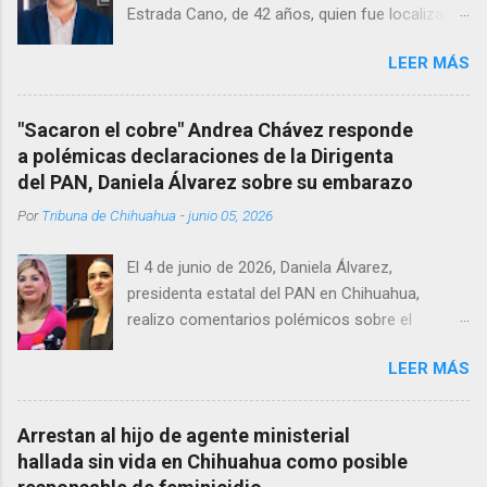
Estrada Cano, de 42 años, quien fue localizado
vida al interior de su consultorio en la clínica
LEER MÁS
Menonita, ubicada en el kilómetro 10 del
Corredor Comercial. Según reportes el médico
se habría quitado la vida mientras permanecía
"Sacaron el cobre" Andrea Chávez responde
encerrado en el consultorio, por lo que
a polémicas declaraciones de la Dirigenta
autoridades tuvieron que derribar la puerta,
del PAN, Daniela Álvarez sobre su embarazo
encontrándolo ya sin signos vitales. Erasmo
Por
Tribuna de Chihuahua
-
junio 05, 2026
Estrada, quien se desempeñó como presidente
del Club Rotario en el periodo 2023–2024, era
El 4 de junio de 2026, Daniela Álvarez,
un médico reconocido en la región.
presidenta estatal del PAN en Chihuahua,
realizo comentarios polémicos sobre el
embarazo de la senadora con licencia Andrea
LEER MÁS
Chávez. “acuérdense que su bebé está por
nacer”, expresó al ser cuestionada sobre si la
retaría a tomarse una foto en un restaurante
Arrestan al hijo de agente ministerial
de Texas como una prueba de que si cuenta
hallada sin vida en Chihuahua como posible
con VISA Álvarez añadió: “Yo no sé dónde irá a