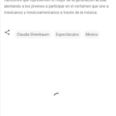
alentando a los jóvenes a participar en el certamen que une a
mexicanos y mexicoamericanos a través de la música.
Claudia Sheinbaum
Espectáculos
Mexico
C
o
m
e
n
t
a
r
i
o