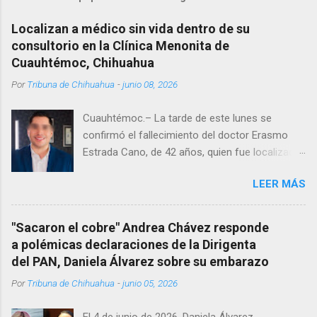
Localizan a médico sin vida dentro de su
consultorio en la Clínica Menonita de
Cuauhtémoc, Chihuahua
Por
Tribuna de Chihuahua
-
junio 08, 2026
Cuauhtémoc.– La tarde de este lunes se
confirmó el fallecimiento del doctor Erasmo
Estrada Cano, de 42 años, quien fue localizado
vida al interior de su consultorio en la clínica
LEER MÁS
Menonita, ubicada en el kilómetro 10 del
Corredor Comercial. Según reportes el médico
se habría quitado la vida mientras permanecía
"Sacaron el cobre" Andrea Chávez responde
encerrado en el consultorio, por lo que
a polémicas declaraciones de la Dirigenta
autoridades tuvieron que derribar la puerta,
del PAN, Daniela Álvarez sobre su embarazo
encontrándolo ya sin signos vitales. Erasmo
Por
Tribuna de Chihuahua
-
junio 05, 2026
Estrada, quien se desempeñó como presidente
del Club Rotario en el periodo 2023–2024, era
El 4 de junio de 2026, Daniela Álvarez,