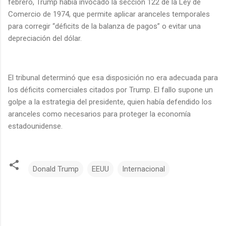
febrero, Trump había invocado la sección 122 de la Ley de
Comercio de 1974, que permite aplicar aranceles temporales
para corregir “déficits de la balanza de pagos” o evitar una
depreciación del dólar.
El tribunal determinó que esa disposición no era adecuada para
los déficits comerciales citados por Trump. El fallo supone un
golpe a la estrategia del presidente, quien había defendido los
aranceles como necesarios para proteger la economía
estadounidense.
Donald Trump
EEUU
Internacional
C
o
m