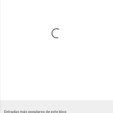
e
n
t
a
r
i
o
s
Entradas más populares de este blog