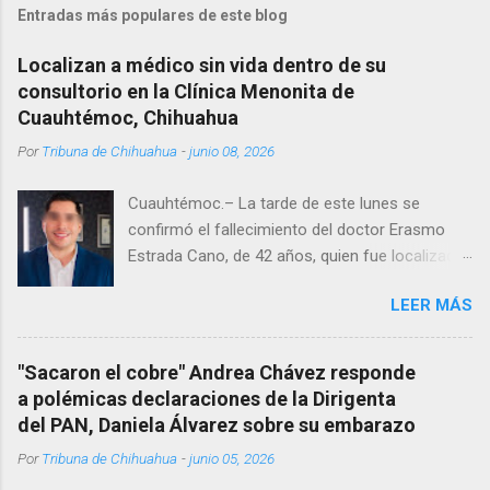
Entradas más populares de este blog
Localizan a médico sin vida dentro de su
consultorio en la Clínica Menonita de
Cuauhtémoc, Chihuahua
Por
Tribuna de Chihuahua
-
junio 08, 2026
Cuauhtémoc.– La tarde de este lunes se
confirmó el fallecimiento del doctor Erasmo
Estrada Cano, de 42 años, quien fue localizado
vida al interior de su consultorio en la clínica
LEER MÁS
Menonita, ubicada en el kilómetro 10 del
Corredor Comercial. Según reportes el médico
se habría quitado la vida mientras permanecía
"Sacaron el cobre" Andrea Chávez responde
encerrado en el consultorio, por lo que
a polémicas declaraciones de la Dirigenta
autoridades tuvieron que derribar la puerta,
del PAN, Daniela Álvarez sobre su embarazo
encontrándolo ya sin signos vitales. Erasmo
Por
Tribuna de Chihuahua
-
junio 05, 2026
Estrada, quien se desempeñó como presidente