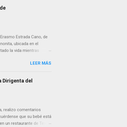
 de
r Erasmo Estrada Cano, de
enonita, ubicada en el
tado la vida mientras
erribar la puerta,
LEER MÁS
omo presidente del Club
 Dirigenta del
ua, realizo comentarios
cuérdense que su bebé está
 en un restaurante de Texas