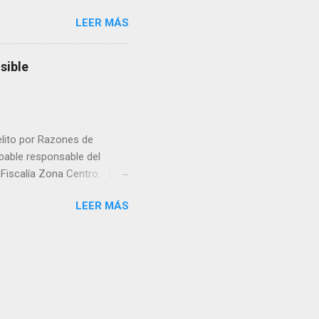
rá a nacer. Esa es otra
LEER MÁS
a lo mejor en el IMSS?,
adelante o algo?, yo creo que
cruzan así de que, 'por
sible
e por los vínculos y las
Organizado. Las expresiones
elito por Razones de
obable responsable del
la Fiscalía Zona Centro. La
ico. La necropsia determinó
LEER MÁS
ocadas por un objeto
la Unidad de Investigación
á la causa penal. La Fiscalía
 crimen y que será la