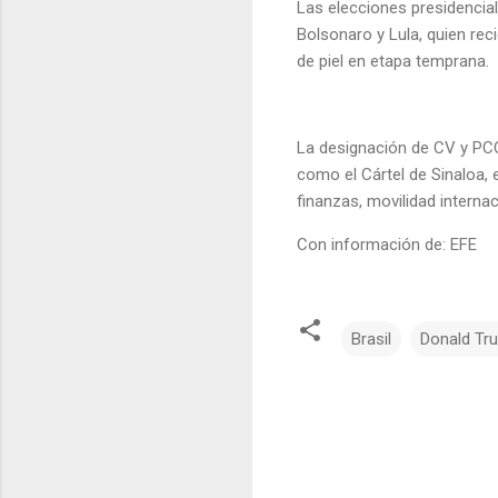
Las elecciones presidencial
Bolsonaro y Lula, quien rec
de piel en etapa temprana.
La designación de CV y PCC
como el Cártel de Sinaloa, 
finanzas, movilidad internac
Con información de: EFE
Brasil
Donald Tr
C
o
m
e