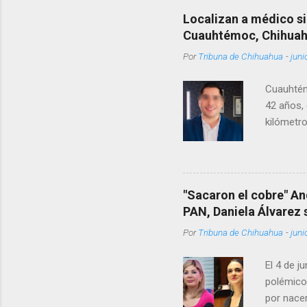
Localizan a médico si
Cuauhtémoc, Chihua
Por
Tribuna de Chihuahua
-
juni
Cuauhtém
42 años, 
kilómetro
permanecí
encontrá
Rotario 
"Sacaron el cobre" An
PAN, Daniela Álvarez
Por
Tribuna de Chihuahua
-
juni
El 4 de j
polémico
por nacer