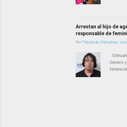
como una
pregunta 
¿Qué tal 
tendrá qu
Arrestan al hijo de a
favor, qu
responsable de femin
relacione
Por
Tribuna de Chihuahua
-
juni
han sido 
Chihuahu
Género y 
feminicid
víctima f
que muri
contuso c
de Femini
informó q
autoridad