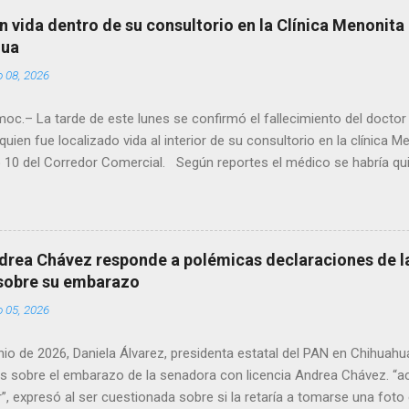
n vida dentro de su consultorio en la Clínica Menonita
hua
o 08, 2026
oc.– La tarde de este lunes se confirmó el fallecimiento del docto
quien fue localizado vida al interior de su consultorio en la clínica M
 10 del Corredor Comercial. Según reportes el médico se habría qui
a encerrado en el consultorio, por lo que autoridades tuvieron que d
ndolo ya sin signos vitales. Erasmo Estrada, quien se desempeñó c
en el periodo 2023–2024, era un médico reconocido en la región.
drea Chávez responde a polémicas declaraciones de la
 sobre su embarazo
o 05, 2026
unio de 2026, Daniela Álvarez, presidenta estatal del PAN en Chihuah
s sobre el embarazo de la senadora con licencia Andrea Chávez. “a
”, expresó al ser cuestionada sobre si la retaría a tomarse una foto