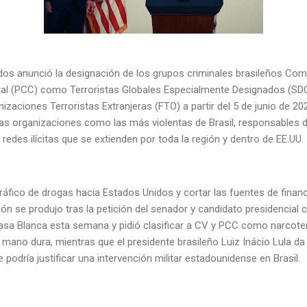
dos anunció la designación de los grupos criminales brasileños C
al (PCC) como Terroristas Globales Especialmente Designados (SDG
ganizaciones Terroristas Extranjeras (FTO) a partir del 5 de junio de 2
tas organizaciones como las más violentas de Brasil, responsables d
n redes ilícitas que se extienden por toda la región y dentro de EE.UU
ráfico de drogas hacia Estados Unidos y cortar las fuentes de finan
sión se produjo tras la petición del senador y candidato presidencial
 Casa Blanca esta semana y pidió clasificar a CV y PCC como narcote
ano dura, mientras que el presidente brasileño Luiz Inácio Lula da 
 podría justificar una intervención militar estadounidense en Brasil.