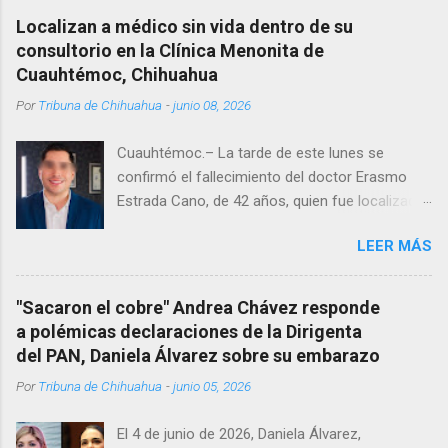
Localizan a médico sin vida dentro de su
consultorio en la Clínica Menonita de
Cuauhtémoc, Chihuahua
Por
Tribuna de Chihuahua
-
junio 08, 2026
Cuauhtémoc.– La tarde de este lunes se
confirmó el fallecimiento del doctor Erasmo
Estrada Cano, de 42 años, quien fue localizado
vida al interior de su consultorio en la clínica
LEER MÁS
Menonita, ubicada en el kilómetro 10 del
Corredor Comercial. Según reportes el médico
se habría quitado la vida mientras permanecía
"Sacaron el cobre" Andrea Chávez responde
encerrado en el consultorio, por lo que
a polémicas declaraciones de la Dirigenta
autoridades tuvieron que derribar la puerta,
del PAN, Daniela Álvarez sobre su embarazo
encontrándolo ya sin signos vitales. Erasmo
Por
Tribuna de Chihuahua
-
junio 05, 2026
Estrada, quien se desempeñó como presidente
del Club Rotario en el periodo 2023–2024, era
El 4 de junio de 2026, Daniela Álvarez,
un médico reconocido en la región.