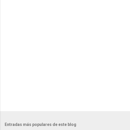
e
n
t
a
r
i
o
s
Entradas más populares de este blog