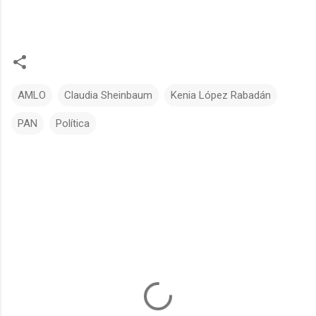
AMLO
Claudia Sheinbaum
Kenia López Rabadán
PAN
Política
C
o
m
e
n
t
a
r