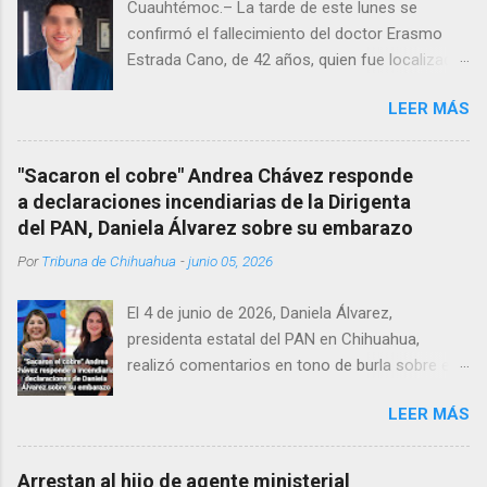
Cuauhtémoc.– La tarde de este lunes se
confirmó el fallecimiento del doctor Erasmo
Estrada Cano, de 42 años, quien fue localizado
vida al interior de su consultorio en la clínica
LEER MÁS
Menonita, ubicada en el kilómetro 10 del
Corredor Comercial. Según reportes el médico
se habría quitado la vida mientras permanecía
"Sacaron el cobre" Andrea Chávez responde
encerrado en el consultorio, por lo que
a declaraciones incendiarias de la Dirigenta
autoridades tuvieron que derribar la puerta,
del PAN, Daniela Álvarez sobre su embarazo
encontrándolo ya sin signos vitales. Erasmo
Por
Tribuna de Chihuahua
-
junio 05, 2026
Estrada, quien se desempeñó como presidente
del Club Rotario en el periodo 2023–2024, era
El 4 de junio de 2026, Daniela Álvarez,
un médico reconocido en la región.
presidenta estatal del PAN en Chihuahua,
realizó comentarios en tono de burla sobre el
embarazo de la senadora con licencia Andrea
LEER MÁS
Chávez. “acuérdense que su bebé está por
nacer”, expresó al ser cuestionada sobre si la
retaría a tomarse una foto en un restaurante
Arrestan al hijo de agente ministerial