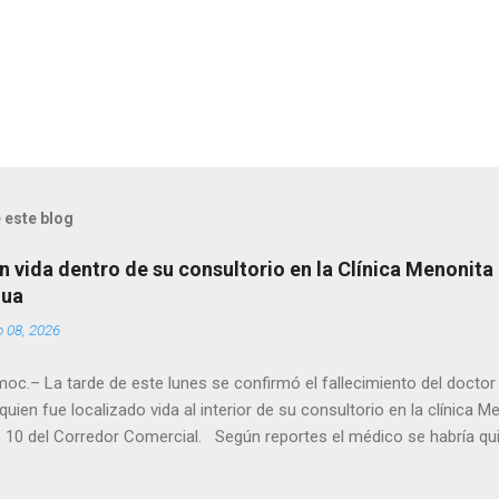
 este blog
n vida dentro de su consultorio en la Clínica Menonita
hua
o 08, 2026
oc.– La tarde de este lunes se confirmó el fallecimiento del docto
quien fue localizado vida al interior de su consultorio en la clínica M
 10 del Corredor Comercial. Según reportes el médico se habría qui
a encerrado en el consultorio, por lo que autoridades tuvieron que d
ndolo ya sin signos vitales. Erasmo Estrada, quien se desempeñó c