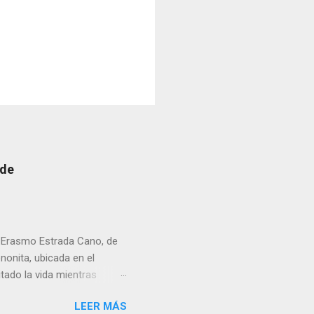
 de
r Erasmo Estrada Cano, de
enonita, ubicada en el
tado la vida mientras
erribar la puerta,
LEER MÁS
omo presidente del Club