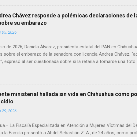
en el periodo 2023–2024, era un médico reconocido en la región.
drea Chávez responde a polémicas declaraciones de la
 sobre su embarazo
o 05, 2026
unio de 2026, Daniela Álvarez, presidenta estatal del PAN en Chihuah
s sobre el embarazo de la senadora con licencia Andrea Chávez. “a
”, expresó al ser cuestionada sobre si la retaría a tomarse una foto
 prueba de que si cuenta con VISA Álvarez añadió: “Yo no sé dónde i
porque hay muchas emociones fuertes, ¿Qué tal si se le ocurre que 
si se le ocurre cruzar y luego le den un susto, y pues la criatura se 
e ser cuidadosa porque los personajes de Morena, cada que cruzan, 
gente ministerial hallada sin vida en Chihuahua como po
e pase que pase, que pase', todos están bajo esa amenaza justament
icidio
s que tienen", haciendo alusión a supuesto vínculos con el Crimen 
o 29, 2026
consideradas polémicas al trasladar la confrontación política h...
a.– La Fiscalía Especializada en Atención a Mujeres Víctimas del D
a la Familia presentó a Abdel Sebastián Z. A., de 24 años, como pr