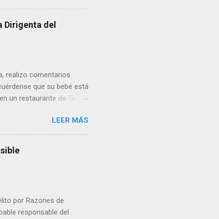
 Dirigenta del
ua, realizo comentarios
cuérdense que su bebé está
 en un restaurante de Texas
rá a nacer. Esa es otra
LEER MÁS
a lo mejor en el IMSS?,
adelante o algo?, yo creo que
cruzan así de que, 'por
sible
e por los vínculos y las
Organizado. Las expresiones
elito por Razones de
obable responsable del