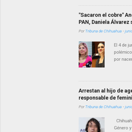
Rotario 
"Sacaron el cobre" An
PAN, Daniela Álvarez
Por
Tribuna de Chihuahua
-
juni
El 4 de j
polémico
por nacer
como una
pregunta 
¿Qué tal 
tendrá qu
Arrestan al hijo de a
favor, qu
responsable de femin
relacione
Por
Tribuna de Chihuahua
-
juni
han sido 
Chihuahu
Género y 