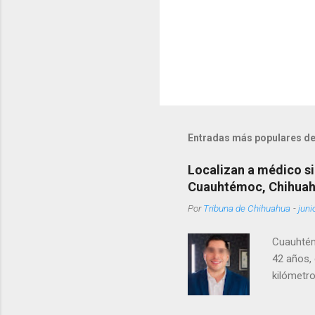
Entradas más populares de
Localizan a médico si
Cuauhtémoc, Chihua
Por
Tribuna de Chihuahua
-
juni
Cuauhtém
42 años, 
kilómetro
permanecí
encontrá