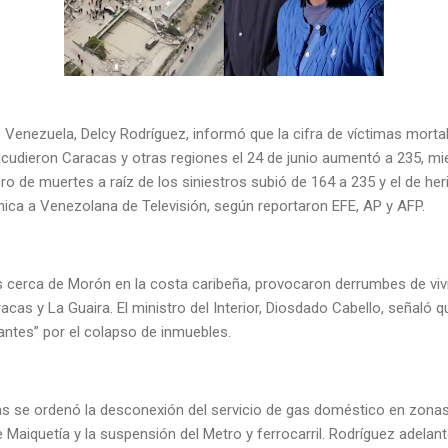
 Venezuela, Delcy Rodríguez, informó que la cifra de víctimas morta
acudieron Caracas y otras regiones el 24 de junio aumentó a 235, mi
ro de muertes a raíz de los siniestros subió de 164 a 235 y el de her
nica a Venezolana de Televisión, según reportaron EFE, AP y AFP.
 cerca de Morón en la costa caribeña, provocaron derrumbes de vivie
cas y La Guaira. El ministro del Interior, Diosdado Cabello, señaló q
antes” por el colapso de inmuebles.
s se ordenó la desconexión del servicio de gas doméstico en zonas a
 Maiquetía y la suspensión del Metro y ferrocarril. Rodríguez adelan