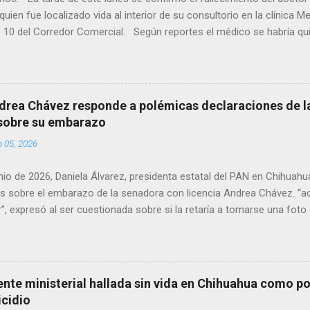
quien fue localizado vida al interior de su consultorio en la clínica M
 10 del Corredor Comercial. Según reportes el médico se habría qui
a encerrado en el consultorio, por lo que autoridades tuvieron que d
ndolo ya sin signos vitales. Erasmo Estrada, quien se desempeñó c
en el periodo 2023–2024, era un médico reconocido en la región.
drea Chávez responde a polémicas declaraciones de la
 sobre su embarazo
o 05, 2026
unio de 2026, Daniela Álvarez, presidenta estatal del PAN en Chihuah
s sobre el embarazo de la senadora con licencia Andrea Chávez. “a
”, expresó al ser cuestionada sobre si la retaría a tomarse una foto
 prueba de que si cuenta con VISA Álvarez añadió: “Yo no sé dónde i
porque hay muchas emociones fuertes, ¿Qué tal si se le ocurre que 
si se le ocurre cruzar y luego le den un susto, y pues la criatura se 
e ser cuidadosa porque los personajes de Morena, cada que cruzan, 
gente ministerial hallada sin vida en Chihuahua como po
e pase que pase, que pase', todos están bajo esa amenaza justament
icidio
s que tienen", haciendo alusión a supuesto vínculos con el Crimen 