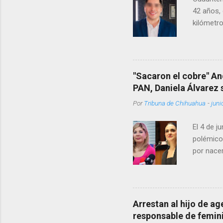
42 años, 
kilómetro
permanecí
encontrá
Rotario 
"Sacaron el cobre" An
PAN, Daniela Álvarez
Por
Tribuna de Chihuahua
-
juni
El 4 de j
polémico
por nacer
como una
pregunta 
¿Qué tal 
tendrá qu
Arrestan al hijo de a
favor, qu
responsable de femin
relacione