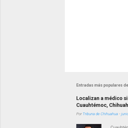
i
o
s
Entradas más populares de
Localizan a médico si
Cuauhtémoc, Chihua
Por
Tribuna de Chihuahua
-
juni
Cuauhtém