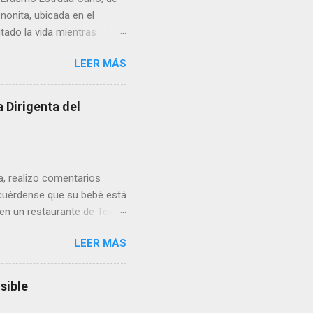
enonita, ubicada en el
tado la vida mientras
erribar la puerta,
LEER MÁS
omo presidente del Club
 Dirigenta del
ua, realizo comentarios
cuérdense que su bebé está
 en un restaurante de Texas
rá a nacer. Esa es otra
LEER MÁS
a lo mejor en el IMSS?,
adelante o algo?, yo creo que
cruzan así de que, 'por
sible
e por los vínculos y las
Organizado. Las expresiones