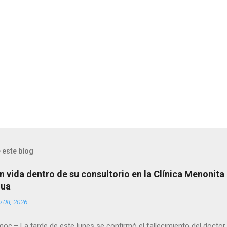
 este blog
n vida dentro de su consultorio en la Clínica Menonita
hua
o 08, 2026
oc.– La tarde de este lunes se confirmó el fallecimiento del docto