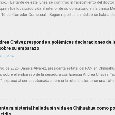
oc.– La tarde de este lunes se confirmó el fallecimiento del docto
quien fue localizado vida al interior de su consultorio en la clínica M
 10 del Corredor Comercial. Según reportes el médico se habría qui
a encerrado en el consultorio, por lo que autoridades tuvieron que d
ndolo ya sin signos vitales. Erasmo Estrada, quien se desempeñó c
en el periodo 2023–2024, era un médico reconocido en la región.
drea Chávez responde a polémicas declaraciones de la
 sobre su embarazo
o 05, 2026
unio de 2026, Daniela Álvarez, presidenta estatal del PAN en Chihuah
s sobre el embarazo de la senadora con licencia Andrea Chávez. “a
”, expresó al ser cuestionada sobre si la retaría a tomarse una foto
 prueba de que si cuenta con VISA Álvarez añadió: “Yo no sé dónde i
porque hay muchas emociones fuertes, ¿Qué tal si se le ocurre que 
si se le ocurre cruzar y luego le den un susto, y pues la criatura se 
e ser cuidadosa porque los personajes de Morena, cada que cruzan, 
gente ministerial hallada sin vida en Chihuahua como po
e pase que pase, que pase', todos están bajo esa amenaza justament
icidio