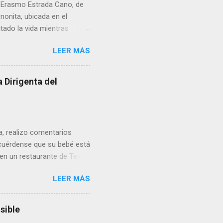
r Erasmo Estrada Cano, de
enonita, ubicada en el
tado la vida mientras
erribar la puerta,
LEER MÁS
omo presidente del Club
 Dirigenta del
ua, realizo comentarios
cuérdense que su bebé está
 en un restaurante de Texas
rá a nacer. Esa es otra
LEER MÁS
a lo mejor en el IMSS?,
adelante o algo?, yo creo que
cruzan así de que, 'por
sible
e por los vínculos y las