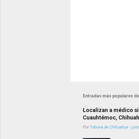
i
o
s
Entradas más populares de
Localizan a médico si
Cuauhtémoc, Chihua
Por
Tribuna de Chihuahua
-
juni