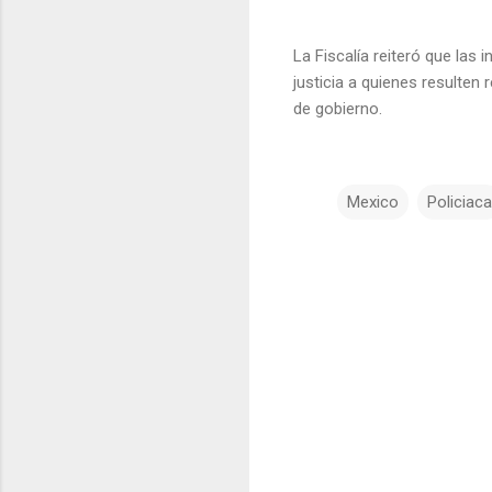
La Fiscalía reiteró que las
justicia a quienes resulten
de gobierno.
Mexico
Policiaca
C
o
m
e
n
t
a
r