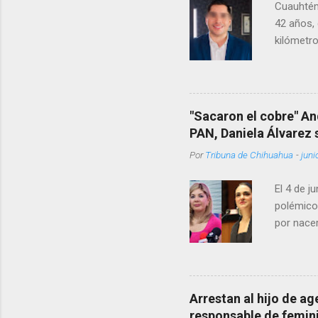
Cuauhtém
42 años, 
kilómetro
permanecí
encontrá
Rotario 
"Sacaron el cobre" An
PAN, Daniela Álvarez
Por
Tribuna de Chihuahua
-
juni
El 4 de j
polémico
por nacer
como una
pregunta 
¿Qué tal 
tendrá qu
Arrestan al hijo de a
favor, qu
responsable de femin