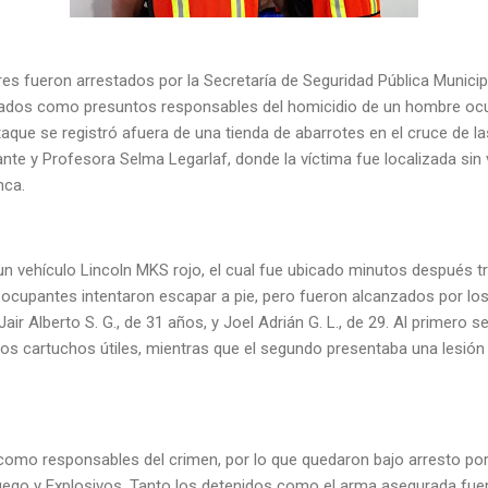
s fueron arrestados por la Secretaría de Seguridad Pública Municip
lados como presuntos responsables del homicidio de un hombre ocu
taque se registró afuera de una tienda de abarrotes en el cruce de l
te y Profesora Selma Legarlaf, donde la víctima fue localizada sin 
anca.
n vehículo Lincoln MKS rojo, el cual fue ubicado minutos después t
ocupantes intentaron escapar a pie, pero fueron alcanzados por lo
ir Alberto S. G., de 31 años, y Joel Adrián G. L., de 29. Al primero s
dos cartuchos útiles, mientras que el segundo presentaba una lesión
como responsables del crimen, por lo que quedaron bajo arresto por 
ego y Explosivos. Tanto los detenidos como el arma asegurada fue