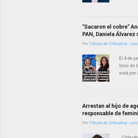
permanecí
encontrá
Rotario 
"Sacaron el cobre" An
PAN, Daniela Álvarez
Por
Tribuna de Chihuahua
-
juni
El 4 de j
tono de 
está por 
Texas co
otra preg
IMSS?, ¿Q
creo que
Arrestan al hijo de a
que, 'por
responsable de femin
vínculos 
Por
Tribuna de Chihuahua
-
juni
Las expre
Chihuahu