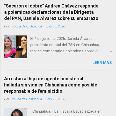
se habría quitado la vida mientras permanecía
"Sacaron el cobre" Andrea Chávez responde
encerrado en el consultorio, por lo que
a polémicas declaraciones de la Dirigenta
autoridades tuvieron que derribar la puerta,
del PAN, Daniela Álvarez sobre su embarazo
encontrándolo ya sin signos vitales. Erasmo
Por
Tribuna de Chihuahua
-
junio 05, 2026
Estrada, quien se desempeñó como presidente
del Club Rotario en el periodo 2023–2024, era
El 4 de junio de 2026, Daniela Álvarez,
un médico reconocido en la región.
presidenta estatal del PAN en Chihuahua,
realizo comentarios polémicos sobre el
embarazo de la senadora con licencia Andrea
LEER MÁS
Chávez. “acuérdense que su bebé está por
nacer”, expresó al ser cuestionada sobre si la
retaría a tomarse una foto en un restaurante
Arrestan al hijo de agente ministerial
de Texas como una prueba de que si cuenta
hallada sin vida en Chihuahua como posible
con VISA Álvarez añadió: “Yo no sé dónde irá a
responsable de feminicidio
nacer. Esa es otra pregunta porque hay muchas
Por
Tribuna de Chihuahua
-
junio 29, 2026
emociones fuertes, ¿Qué tal si se le ocurre que
a lo mejor en el IMSS?, ¿Qué tal si se le ocurre
Chihuahua.– La Fiscalía Especializada en
cruzar y luego le den un susto, y pues la