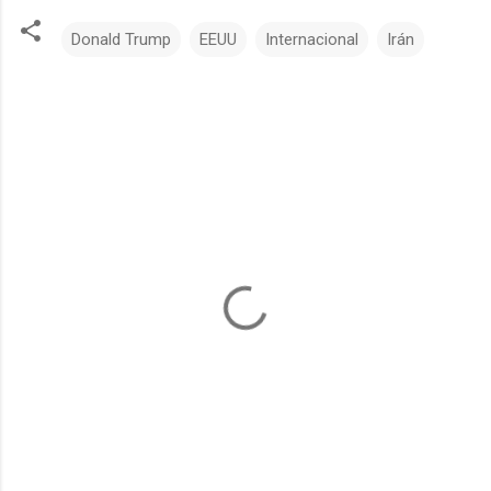
Donald Trump
EEUU
Internacional
Irán
C
o
m
e
n
t
a
r
i
o
s