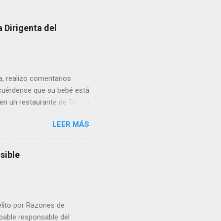
 Dirigenta del
ua, realizo comentarios
cuérdense que su bebé está
 en un restaurante de Texas
rá a nacer. Esa es otra
LEER MÁS
a lo mejor en el IMSS?,
adelante o algo?, yo creo que
cruzan así de que, 'por
sible
e por los vínculos y las
Organizado. Las expresiones
elito por Razones de
obable responsable del