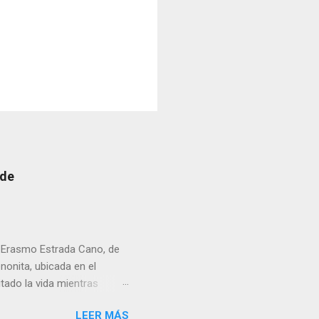
 de
r Erasmo Estrada Cano, de
enonita, ubicada en el
tado la vida mientras
erribar la puerta,
LEER MÁS
omo presidente del Club