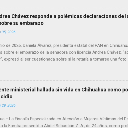
en el periodo 2023–2024, era un médico reconocido en la región.
drea Chávez responde a polémicas declaraciones de la
 sobre su embarazo
o 05, 2026
unio de 2026, Daniela Álvarez, presidenta estatal del PAN en Chihuah
s sobre el embarazo de la senadora con licencia Andrea Chávez. “a
”, expresó al ser cuestionada sobre si la retaría a tomarse una foto
 prueba de que si cuenta con VISA Álvarez añadió: “Yo no sé dónde i
porque hay muchas emociones fuertes, ¿Qué tal si se le ocurre que 
si se le ocurre cruzar y luego le den un susto, y pues la criatura se 
e ser cuidadosa porque los personajes de Morena, cada que cruzan, 
gente ministerial hallada sin vida en Chihuahua como po
e pase que pase, que pase', todos están bajo esa amenaza justament
icidio
s que tienen", haciendo alusión a supuesto vínculos con el Crimen 
o 29, 2026
consideradas polémicas al trasladar la confrontación política h...
a.– La Fiscalía Especializada en Atención a Mujeres Víctimas del D
a la Familia presentó a Abdel Sebastián Z. A., de 24 años, como pr