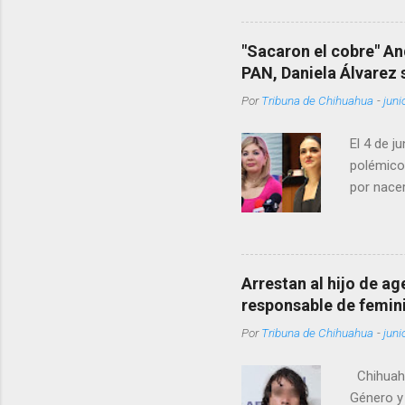
Rotario 
"Sacaron el cobre" An
PAN, Daniela Álvarez
Por
Tribuna de Chihuahua
-
juni
El 4 de j
polémico
por nacer
como una
pregunta 
¿Qué tal 
tendrá qu
Arrestan al hijo de a
favor, qu
responsable de femin
relacione
Por
Tribuna de Chihuahua
-
juni
han sido 
Chihuahu
Género y 