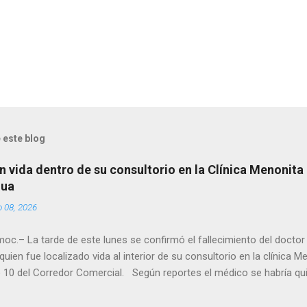
 este blog
n vida dentro de su consultorio en la Clínica Menonita
hua
o 08, 2026
oc.– La tarde de este lunes se confirmó el fallecimiento del docto
quien fue localizado vida al interior de su consultorio en la clínica M
 10 del Corredor Comercial. Según reportes el médico se habría qui
a encerrado en el consultorio, por lo que autoridades tuvieron que d
ndolo ya sin signos vitales. Erasmo Estrada, quien se desempeñó c