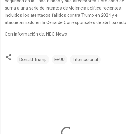
seguridad en la Casa Blanca y sus alrededores. Este caso se
suma a una serie de intentos de violencia política recientes,
incluidos los atentados fallidos contra Trump en 2024 y el
ataque armado en la Cena de Corresponsales de abril pasado.
Con información de: NBC News
Donald Trump
EEUU
Internacional
C
o
m
e
n
t
a
r