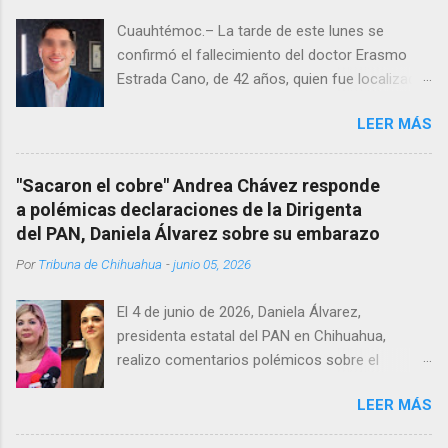
Cuauhtémoc.– La tarde de este lunes se
confirmó el fallecimiento del doctor Erasmo
Estrada Cano, de 42 años, quien fue localizado
vida al interior de su consultorio en la clínica
LEER MÁS
Menonita, ubicada en el kilómetro 10 del
Corredor Comercial. Según reportes el médico
se habría quitado la vida mientras permanecía
"Sacaron el cobre" Andrea Chávez responde
encerrado en el consultorio, por lo que
a polémicas declaraciones de la Dirigenta
autoridades tuvieron que derribar la puerta,
del PAN, Daniela Álvarez sobre su embarazo
encontrándolo ya sin signos vitales. Erasmo
Por
Tribuna de Chihuahua
-
junio 05, 2026
Estrada, quien se desempeñó como presidente
del Club Rotario en el periodo 2023–2024, era
El 4 de junio de 2026, Daniela Álvarez,
un médico reconocido en la región.
presidenta estatal del PAN en Chihuahua,
realizo comentarios polémicos sobre el
embarazo de la senadora con licencia Andrea
LEER MÁS
Chávez. “acuérdense que su bebé está por
nacer”, expresó al ser cuestionada sobre si la