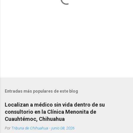
i
o
s
Entradas más populares de este blog
Localizan a médico sin vida dentro de su
consultorio en la Clínica Menonita de
Cuauhtémoc, Chihuahua
Por
Tribuna de Chihuahua
-
junio 08, 2026