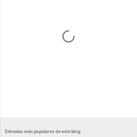
e
n
t
a
r
i
o
s
Entradas más populares de este blog