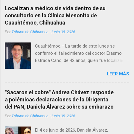
Localizan a médico sin vida dentro de su
consultorio en la Clínica Menonita de
Cuauhtémoc, Chihuahua
Por
Tribuna de Chihuahua
-
junio 08, 2026
Cuauhtémoc.– La tarde de este lunes se
confirmó el fallecimiento del doctor Erasmo
Estrada Cano, de 42 años, quien fue localizado
vida al interior de su consultorio en la clínica
LEER MÁS
Menonita, ubicada en el kilómetro 10 del
Corredor Comercial. Según reportes el médico
se habría quitado la vida mientras permanecía
"Sacaron el cobre" Andrea Chávez responde
encerrado en el consultorio, por lo que
a polémicas declaraciones de la Dirigenta
autoridades tuvieron que derribar la puerta,
del PAN, Daniela Álvarez sobre su embarazo
encontrándolo ya sin signos vitales. Erasmo
Por
Tribuna de Chihuahua
-
junio 05, 2026
Estrada, quien se desempeñó como presidente
del Club Rotario en el periodo 2023–2024, era
El 4 de junio de 2026, Daniela Álvarez,
un médico reconocido en la región.