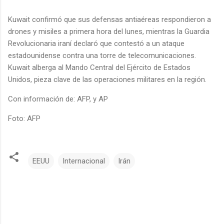
Kuwait confirmó que sus defensas antiaéreas respondieron a
drones y misiles a primera hora del lunes, mientras la Guardia
Revolucionaria iraní declaró que contestó a un ataque
estadounidense contra una torre de telecomunicaciones.
Kuwait alberga al Mando Central del Ejército de Estados
Unidos, pieza clave de las operaciones militares en la región.
Con información de: AFP, y AP
Foto: AFP
EEUU
Internacional
Irán
C
o
m