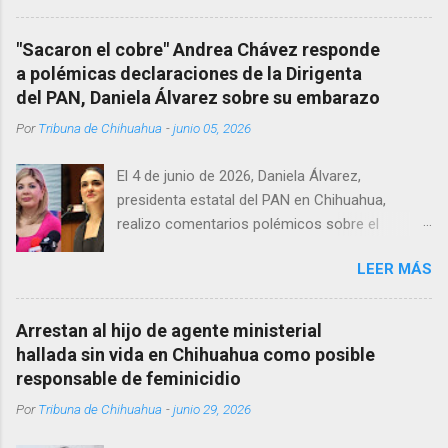
Corredor Comercial. Según reportes el médico
se habría quitado la vida mientras permanecía
"Sacaron el cobre" Andrea Chávez responde
encerrado en el consultorio, por lo que
a polémicas declaraciones de la Dirigenta
autoridades tuvieron que derribar la puerta,
del PAN, Daniela Álvarez sobre su embarazo
encontrándolo ya sin signos vitales. Erasmo
Por
Tribuna de Chihuahua
-
junio 05, 2026
Estrada, quien se desempeñó como presidente
del Club Rotario en el periodo 2023–2024, era
El 4 de junio de 2026, Daniela Álvarez,
un médico reconocido en la región.
presidenta estatal del PAN en Chihuahua,
realizo comentarios polémicos sobre el
embarazo de la senadora con licencia Andrea
LEER MÁS
Chávez. “acuérdense que su bebé está por
nacer”, expresó al ser cuestionada sobre si la
retaría a tomarse una foto en un restaurante
Arrestan al hijo de agente ministerial
de Texas como una prueba de que si cuenta
hallada sin vida en Chihuahua como posible
con VISA Álvarez añadió: “Yo no sé dónde irá a
responsable de feminicidio
nacer. Esa es otra pregunta porque hay muchas
Por
Tribuna de Chihuahua
-
junio 29, 2026
emociones fuertes, ¿Qué tal si se le ocurre que
a lo mejor en el IMSS?, ¿Qué tal si se le ocurre