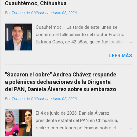
Cuauhtémoc, Chihuahua
Por
Tribuna de Chihuahua
-
junio 08, 2026
Cuauhtémoc.– La tarde de este lunes se
confirmó el fallecimiento del doctor Erasmo
Estrada Cano, de 42 años, quien fue localizado
vida al interior de su consultorio en la clínica
LEER MÁS
Menonita, ubicada en el kilómetro 10 del
Corredor Comercial. Según reportes el médico
se habría quitado la vida mientras permanecía
"Sacaron el cobre" Andrea Chávez responde
encerrado en el consultorio, por lo que
a polémicas declaraciones de la Dirigenta
autoridades tuvieron que derribar la puerta,
del PAN, Daniela Álvarez sobre su embarazo
encontrándolo ya sin signos vitales. Erasmo
Por
Tribuna de Chihuahua
-
junio 05, 2026
Estrada, quien se desempeñó como presidente
del Club Rotario en el periodo 2023–2024, era
El 4 de junio de 2026, Daniela Álvarez,
un médico reconocido en la región.
presidenta estatal del PAN en Chihuahua,
realizo comentarios polémicos sobre el
embarazo de la senadora con licencia Andrea