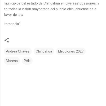
municipios del estado de Chihuahua en diversas ocasiones, y
en todas la visión mayoritaria del pueblo chihuahuense es a
favor de la a
lternancia”.
Andrea Chávez
Chihuahua
Elecciones 2027
Morena
PAN
C
o
m
e
n
t