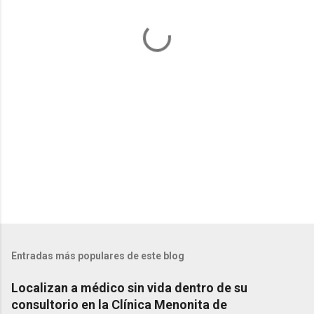
a
r
i
o
s
Entradas más populares de este blog
Localizan a médico sin vida dentro de su
consultorio en la Clínica Menonita de