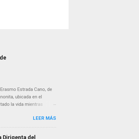
 de
r Erasmo Estrada Cano, de
enonita, ubicada en el
tado la vida mientras
erribar la puerta,
LEER MÁS
omo presidente del Club
 Dirigenta del