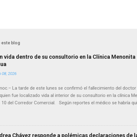
 este blog
n vida dentro de su consultorio en la Clínica Menonita
hua
o 08, 2026
oc.– La tarde de este lunes se confirmó el fallecimiento del docto
quien fue localizado vida al interior de su consultorio en la clínica M
 10 del Corredor Comercial. Según reportes el médico se habría qui
a encerrado en el consultorio, por lo que autoridades tuvieron que d
ndolo ya sin signos vitales. Erasmo Estrada, quien se desempeñó c
en el periodo 2023–2024, era un médico reconocido en la región.
drea Chávez responde a polémicas declaraciones de la