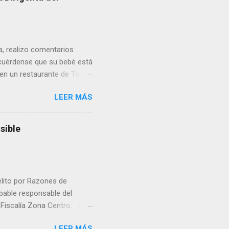
ua, realizo comentarios
cuérdense que su bebé está
 en un restaurante de Texas
rá a nacer. Esa es otra
LEER MÁS
a lo mejor en el IMSS?,
adelante o algo?, yo creo que
cruzan así de que, 'por
sible
e por los vínculos y las
Organizado. Las expresiones
elito por Razones de
obable responsable del
la Fiscalía Zona Centro. La
ico. La necropsia determinó
LEER MÁS