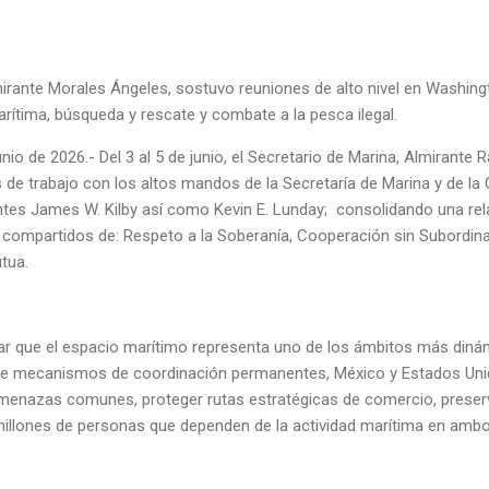
mirante Morales Ángeles, sostuvo reuniones de alto nivel en Washingt
rítima, búsqueda y rescate y combate a la pesca ilegal.
nio de 2026.- Del 3 al 5 de junio, el Secretario de Marina, Almiran
de trabajo con los altos mandos de la Secretaría de Marina y de la 
ntes James W. Kilby así como Kevin E. Lunday; consolidando una rela
s compartidos de: Respeto a la Soberanía, Cooperación sin Subordin
tua.
ar que el espacio marítimo representa uno de los ámbitos más dinám
és de mecanismos de coordinación permanentes, México y Estados Uni
menazas comunes, proteger rutas estratégicas de comercio, preser
 millones de personas que dependen de la actividad marítima en ambo