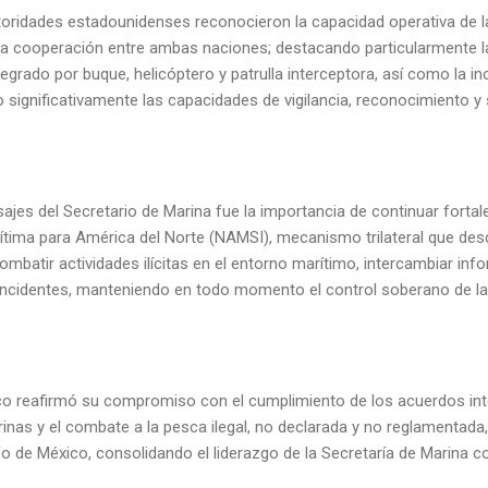
toridades estadounidenses reconocieron la capacidad operativa de 
o la cooperación entre ambas naciones; destacando particularmente l
egrado por buque, helicóptero y patrulla interceptora, así como la 
 significativamente las capacidades de vigilancia, reconocimiento y
ajes del Secretario de Marina fue la importancia de continuar fortale
ítima para América del Norte (NAMSI), mecanismo trilateral que des
mbatir actividades ilícitas en el entorno marítimo, intercambiar inf
incidentes, manteniendo en todo momento el control soberano de las
co reafirmó su compromiso con el cumplimiento de los acuerdos int
nas y el combate a la pesca ilegal, no declarada y no reglamentada,
lfo de México, consolidando el liderazgo de la Secretaría de Marina