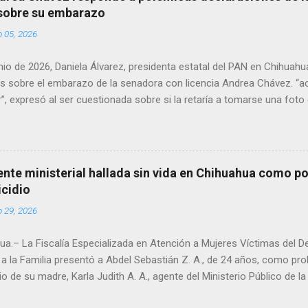
 sobre su embarazo
o 05, 2026
unio de 2026, Daniela Álvarez, presidenta estatal del PAN en Chihuah
s sobre el embarazo de la senadora con licencia Andrea Chávez. “a
”, expresó al ser cuestionada sobre si la retaría a tomarse una foto
 prueba de que si cuenta con VISA Álvarez añadió: “Yo no sé dónde i
porque hay muchas emociones fuertes, ¿Qué tal si se le ocurre que 
si se le ocurre cruzar y luego le den un susto, y pues la criatura se 
e ser cuidadosa porque los personajes de Morena, cada que cruzan, 
gente ministerial hallada sin vida en Chihuahua como po
e pase que pase, que pase', todos están bajo esa amenaza justament
icidio
s que tienen", haciendo alusión a supuesto vínculos con el Crimen 
o 29, 2026
consideradas polémicas al trasladar la confrontación política h...
a.– La Fiscalía Especializada en Atención a Mujeres Víctimas del D
a la Familia presentó a Abdel Sebastián Z. A., de 24 años, como pr
io de su madre, Karla Judith A. A., agente del Ministerio Público de 
ue localizada sin vida el domingo en un domicilio de la colonia Pacíf