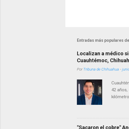
Entradas más populares de
Localizan a médico si
Cuauhtémoc, Chihua
Por
Tribuna de Chihuahua
-
juni
Cuauhtém
42 años, 
kilómetro
permanecí
encontrá
Rotario 
"Sacaron el cobre" An