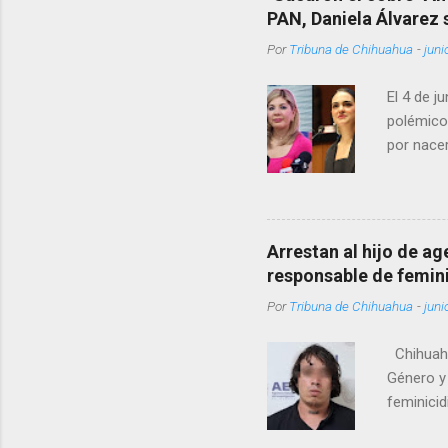
PAN, Daniela Álvarez
Por
Tribuna de Chihuahua
-
juni
El 4 de j
polémico
por nacer
como una
pregunta 
¿Qué tal 
tendrá qu
Arrestan al hijo de a
favor, qu
responsable de femin
relacione
Por
Tribuna de Chihuahua
-
juni
han sido 
Chihuahu
Género y 
feminicid
víctima f