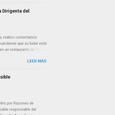
 Dirigenta del
ua, realizo comentarios
cuérdense que su bebé está
 en un restaurante de Texas
rá a nacer. Esa es otra
LEER MÁS
a lo mejor en el IMSS?,
adelante o algo?, yo creo que
cruzan así de que, 'por
sible
e por los vínculos y las
Organizado. Las expresiones
elito por Razones de
obable responsable del