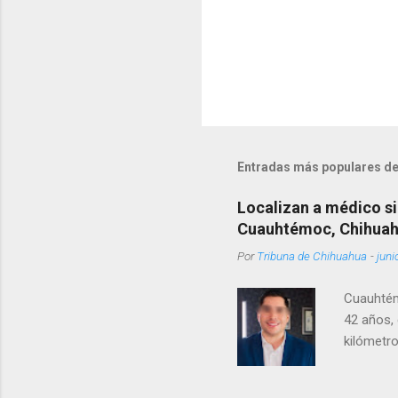
Entradas más populares de
Localizan a médico si
Cuauhtémoc, Chihua
Por
Tribuna de Chihuahua
-
juni
Cuauhtém
42 años, 
kilómetro
permanecí
encontrá