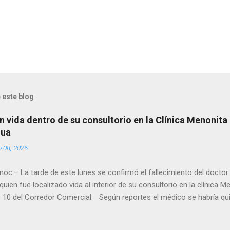
 este blog
n vida dentro de su consultorio en la Clínica Menonita
hua
o 08, 2026
oc.– La tarde de este lunes se confirmó el fallecimiento del docto
quien fue localizado vida al interior de su consultorio en la clínica M
 10 del Corredor Comercial. Según reportes el médico se habría qui
a encerrado en el consultorio, por lo que autoridades tuvieron que d
ndolo ya sin signos vitales. Erasmo Estrada, quien se desempeñó c