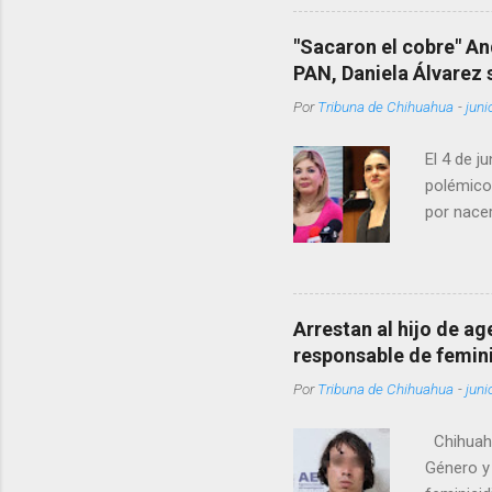
Rotario 
"Sacaron el cobre" An
PAN, Daniela Álvarez
Por
Tribuna de Chihuahua
-
juni
El 4 de j
polémico
por nacer
como una
pregunta 
¿Qué tal 
tendrá qu
Arrestan al hijo de a
favor, qu
responsable de femin
relacione
Por
Tribuna de Chihuahua
-
juni
han sido 
Chihuahu
Género y 