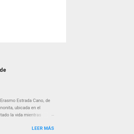
 de
r Erasmo Estrada Cano, de
enonita, ubicada en el
tado la vida mientras
erribar la puerta,
LEER MÁS
omo presidente del Club