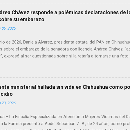
en el periodo 2023–2024, era un médico reconocido en la región.
drea Chávez responde a polémicas declaraciones de la
 sobre su embarazo
o 05, 2026
unio de 2026, Daniela Álvarez, presidenta estatal del PAN en Chihuah
s sobre el embarazo de la senadora con licencia Andrea Chávez. “a
”, expresó al ser cuestionada sobre si la retaría a tomarse una foto
 prueba de que si cuenta con VISA Álvarez añadió: “Yo no sé dónde i
porque hay muchas emociones fuertes, ¿Qué tal si se le ocurre que 
si se le ocurre cruzar y luego le den un susto, y pues la criatura se 
e ser cuidadosa porque los personajes de Morena, cada que cruzan, 
gente ministerial hallada sin vida en Chihuahua como po
e pase que pase, que pase', todos están bajo esa amenaza justament
icidio
s que tienen", haciendo alusión a supuesto vínculos con el Crimen 
o 29, 2026
consideradas polémicas al trasladar la confrontación política h...
a.– La Fiscalía Especializada en Atención a Mujeres Víctimas del D
a la Familia presentó a Abdel Sebastián Z. A., de 24 años, como pr