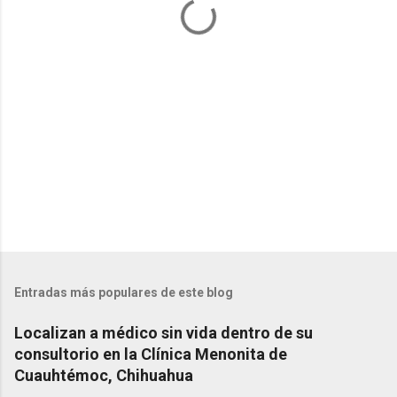
r
i
o
s
Entradas más populares de este blog
Localizan a médico sin vida dentro de su
consultorio en la Clínica Menonita de
Cuauhtémoc, Chihuahua