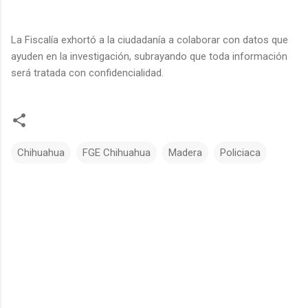
La Fiscalía exhortó a la ciudadanía a colaborar con datos que
ayuden en la investigación, subrayando que toda información
será tratada con confidencialidad.
Chihuahua
FGE Chihuahua
Madera
Policiaca
C
o
m
e
n
t
a