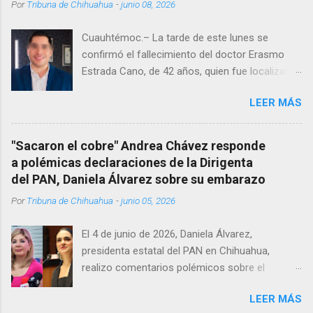
Por
Tribuna de Chihuahua
-
junio 08, 2026
Cuauhtémoc.– La tarde de este lunes se
confirmó el fallecimiento del doctor Erasmo
Estrada Cano, de 42 años, quien fue localizado
vida al interior de su consultorio en la clínica
LEER MÁS
Menonita, ubicada en el kilómetro 10 del
Corredor Comercial. Según reportes el médico
se habría quitado la vida mientras permanecía
"Sacaron el cobre" Andrea Chávez responde
encerrado en el consultorio, por lo que
a polémicas declaraciones de la Dirigenta
autoridades tuvieron que derribar la puerta,
del PAN, Daniela Álvarez sobre su embarazo
encontrándolo ya sin signos vitales. Erasmo
Por
Tribuna de Chihuahua
-
junio 05, 2026
Estrada, quien se desempeñó como presidente
del Club Rotario en el periodo 2023–2024, era
El 4 de junio de 2026, Daniela Álvarez,
un médico reconocido en la región.
presidenta estatal del PAN en Chihuahua,
realizo comentarios polémicos sobre el
embarazo de la senadora con licencia Andrea
LEER MÁS
Chávez. “acuérdense que su bebé está por