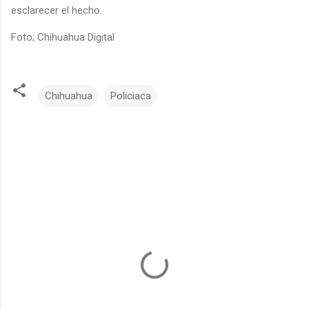
esclarecer el hecho.
Foto; Chihuahua Digital
Chihuahua
Policiaca
C
o
m
e
n
t
a
r
i
o