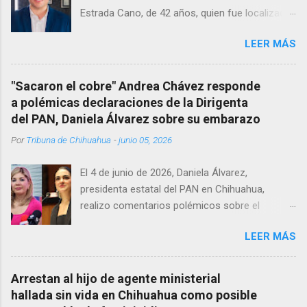
Estrada Cano, de 42 años, quien fue localizado
vida al interior de su consultorio en la clínica
LEER MÁS
Menonita, ubicada en el kilómetro 10 del
Corredor Comercial. Según reportes el médico
se habría quitado la vida mientras permanecía
"Sacaron el cobre" Andrea Chávez responde
encerrado en el consultorio, por lo que
a polémicas declaraciones de la Dirigenta
autoridades tuvieron que derribar la puerta,
del PAN, Daniela Álvarez sobre su embarazo
encontrándolo ya sin signos vitales. Erasmo
Por
Tribuna de Chihuahua
-
junio 05, 2026
Estrada, quien se desempeñó como presidente
del Club Rotario en el periodo 2023–2024, era
El 4 de junio de 2026, Daniela Álvarez,
un médico reconocido en la región.
presidenta estatal del PAN en Chihuahua,
realizo comentarios polémicos sobre el
embarazo de la senadora con licencia Andrea
LEER MÁS
Chávez. “acuérdense que su bebé está por
nacer”, expresó al ser cuestionada sobre si la
retaría a tomarse una foto en un restaurante
Arrestan al hijo de agente ministerial
de Texas como una prueba de que si cuenta
hallada sin vida en Chihuahua como posible
con VISA Álvarez añadió: “Yo no sé dónde irá a