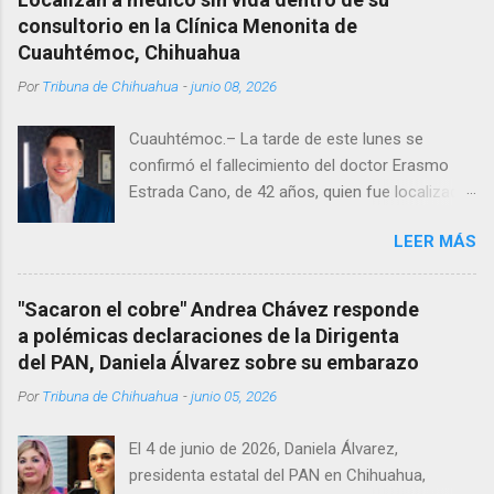
consultorio en la Clínica Menonita de
Cuauhtémoc, Chihuahua
Por
Tribuna de Chihuahua
-
junio 08, 2026
Cuauhtémoc.– La tarde de este lunes se
confirmó el fallecimiento del doctor Erasmo
Estrada Cano, de 42 años, quien fue localizado
vida al interior de su consultorio en la clínica
LEER MÁS
Menonita, ubicada en el kilómetro 10 del
Corredor Comercial. Según reportes el médico
se habría quitado la vida mientras permanecía
"Sacaron el cobre" Andrea Chávez responde
encerrado en el consultorio, por lo que
a polémicas declaraciones de la Dirigenta
autoridades tuvieron que derribar la puerta,
del PAN, Daniela Álvarez sobre su embarazo
encontrándolo ya sin signos vitales. Erasmo
Por
Tribuna de Chihuahua
-
junio 05, 2026
Estrada, quien se desempeñó como presidente
del Club Rotario en el periodo 2023–2024, era
El 4 de junio de 2026, Daniela Álvarez,
un médico reconocido en la región.
presidenta estatal del PAN en Chihuahua,