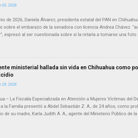
o 05, 2026
unio de 2026, Daniela Álvarez, presidenta estatal del PAN en Chihuah
s sobre el embarazo de la senadora con licencia Andrea Chávez. “a
”, expresó al ser cuestionada sobre si la retaría a tomarse una foto
 prueba de que si cuenta con VISA Álvarez añadió: “Yo no sé dónde i
porque hay muchas emociones fuertes, ¿Qué tal si se le ocurre que 
si se le ocurre cruzar y luego le den un susto, y pues la criatura se 
e ser cuidadosa porque los personajes de Morena, cada que cruzan, 
gente ministerial hallada sin vida en Chihuahua como po
e pase que pase, que pase', todos están bajo esa amenaza justament
icidio
s que tienen", haciendo alusión a supuesto vínculos con el Crimen 
o 29, 2026
consideradas polémicas al trasladar la confrontación política h...
a.– La Fiscalía Especializada en Atención a Mujeres Víctimas del D
a la Familia presentó a Abdel Sebastián Z. A., de 24 años, como pr
io de su madre, Karla Judith A. A., agente del Ministerio Público de 
ue localizada sin vida el domingo en un domicilio de la colonia Pacíf
ó a causa de traumatismo craneoencefálico y policontusiones prov
ortante. El detenido quedó a disposición del Ministerio Público de 