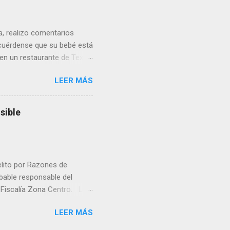
ua, realizo comentarios
cuérdense que su bebé está
 en un restaurante de Texas
rá a nacer. Esa es otra
LEER MÁS
a lo mejor en el IMSS?,
adelante o algo?, yo creo que
cruzan así de que, 'por
sible
e por los vínculos y las
Organizado. Las expresiones
elito por Razones de
obable responsable del
la Fiscalía Zona Centro. La
ico. La necropsia determinó
LEER MÁS
ocadas por un objeto
la Unidad de Investigación