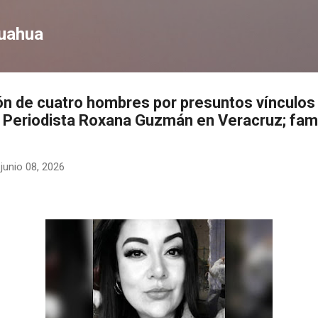
Ir al contenido principal
huahua
n de cuatro hombres por presuntos vínculos 
a Periodista Roxana Guzmán en Veracruz; fami
-
junio 08, 2026