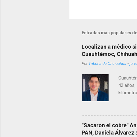
Entradas más populares de
Localizan a médico si
Cuauhtémoc, Chihua
Por
Tribuna de Chihuahua
-
juni
Cuauhtém
42 años, 
kilómetro
permanecí
encontrá
Rotario 
"Sacaron el cobre" An
PAN, Daniela Álvarez