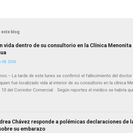
 este blog
n vida dentro de su consultorio en la Clínica Menonita
hua
o 08, 2026
oc.– La tarde de este lunes se confirmó el fallecimiento del docto
quien fue localizado vida al interior de su consultorio en la clínica M
 10 del Corredor Comercial. Según reportes el médico se habría qui
a encerrado en el consultorio, por lo que autoridades tuvieron que d
ndolo ya sin signos vitales. Erasmo Estrada, quien se desempeñó c
en el periodo 2023–2024, era un médico reconocido en la región.
drea Chávez responde a polémicas declaraciones de la
 sobre su embarazo