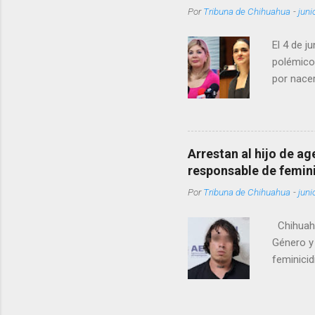
Por
Tribuna de Chihuahua
-
juni
El 4 de j
polémico
por nacer
como una
pregunta 
¿Qué tal 
tendrá qu
Arrestan al hijo de a
favor, qu
responsable de femin
relacione
Por
Tribuna de Chihuahua
-
juni
han sido 
Chihuahu
Género y 
feminicid
víctima f
que muri
contuso c