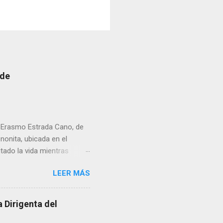
 de
r Erasmo Estrada Cano, de
enonita, ubicada en el
tado la vida mientras
erribar la puerta,
LEER MÁS
omo presidente del Club
 Dirigenta del