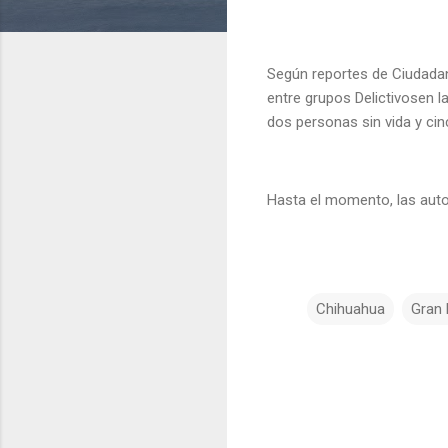
Según reportes de Ciudadan
entre grupos Delictivosen 
dos personas sin vida y ci
Hasta el momento, las autor
Chihuahua
Gran
C
o
m
e