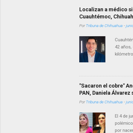
Localizan a médico si
Cuauhtémoc, Chihua
Por
Tribuna de Chihuahua
-
juni
Cuauhtém
42 años, 
kilómetro
permanecí
encontrá
Rotario 
"Sacaron el cobre" An
PAN, Daniela Álvarez
Por
Tribuna de Chihuahua
-
juni
El 4 de j
polémico
por nacer