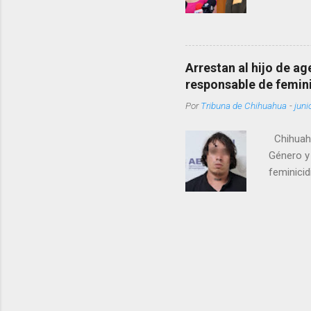
como una
pregunta 
¿Qué tal 
tendrá qu
Arrestan al hijo de a
favor, qu
responsable de femin
relacione
Por
Tribuna de Chihuahua
-
juni
han sido 
Chihuahu
Género y 
feminicid
víctima f
que muri
contuso c
de Femini
informó q
autoridad