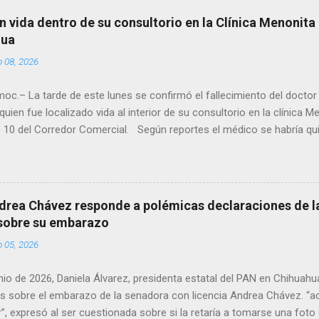
n vida dentro de su consultorio en la Clínica Menonita
hua
o 08, 2026
oc.– La tarde de este lunes se confirmó el fallecimiento del docto
quien fue localizado vida al interior de su consultorio en la clínica M
 10 del Corredor Comercial. Según reportes el médico se habría qui
a encerrado en el consultorio, por lo que autoridades tuvieron que d
ndolo ya sin signos vitales. Erasmo Estrada, quien se desempeñó c
en el periodo 2023–2024, era un médico reconocido en la región.
drea Chávez responde a polémicas declaraciones de la
 sobre su embarazo
o 05, 2026
unio de 2026, Daniela Álvarez, presidenta estatal del PAN en Chihuah
s sobre el embarazo de la senadora con licencia Andrea Chávez. “a
”, expresó al ser cuestionada sobre si la retaría a tomarse una foto