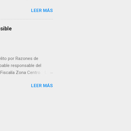
rá a nacer. Esa es otra
LEER MÁS
a lo mejor en el IMSS?,
adelante o algo?, yo creo que
cruzan así de que, 'por
sible
e por los vínculos y las
Organizado. Las expresiones
elito por Razones de
obable responsable del
la Fiscalía Zona Centro. La
ico. La necropsia determinó
LEER MÁS
ocadas por un objeto
la Unidad de Investigación
á la causa penal. La Fiscalía
 crimen y que será la