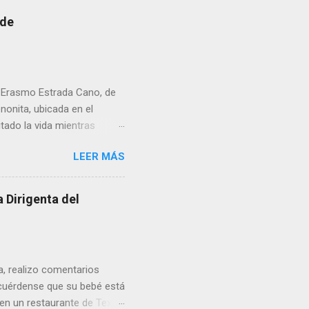
 de
r Erasmo Estrada Cano, de
enonita, ubicada en el
tado la vida mientras
erribar la puerta,
LEER MÁS
omo presidente del Club
 Dirigenta del
ua, realizo comentarios
cuérdense que su bebé está
 en un restaurante de Texas