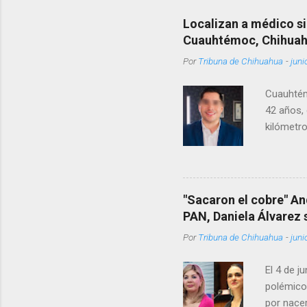
Localizan a médico si
Cuauhtémoc, Chihua
Por
Tribuna de Chihuahua
-
juni
Cuauhtém
42 años, 
kilómetro
permanecí
encontrá
Rotario 
"Sacaron el cobre" An
PAN, Daniela Álvarez
Por
Tribuna de Chihuahua
-
juni
El 4 de j
polémico
por nacer