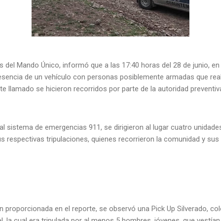
és del Mando Único, informó que a las 17:40 horas del 28 de junio, en 
resencia de un vehículo con personas posiblemente armadas que re
e llamado se hicieron recorridos por parte de la autoridad preventiv
 al sistema de emergencias 911, se dirigieron al lugar cuatro unidade
s respectivas tripulaciones, quienes recorrieron la comunidad y su
 proporcionada en el reporte, se observó una Pick Up Silverado, col
l, la cual era tripulada por al menos 5 hombres, jóvenes, que vestían