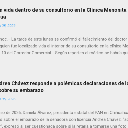
n vida dentro de su consultorio en la Clínica Menonita
hua
o 08, 2026
oc.– La tarde de este lunes se confirmó el fallecimiento del docto
quien fue localizado vida al interior de su consultorio en la clínica M
 10 del Corredor Comercial. Según reportes el médico se habría qui
a encerrado en el consultorio, por lo que autoridades tuvieron que d
ndolo ya sin signos vitales. Erasmo Estrada, quien se desempeñó c
en el periodo 2023–2024, era un médico reconocido en la región.
drea Chávez responde a polémicas declaraciones de la
 sobre su embarazo
o 05, 2026
unio de 2026, Daniela Álvarez, presidenta estatal del PAN en Chihuah
s sobre el embarazo de la senadora con licencia Andrea Chávez. “a
”, expresó al ser cuestionada sobre si la retaría a tomarse una foto