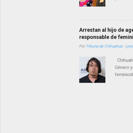
como una
pregunta 
¿Qué tal 
tendrá qu
Arrestan al hijo de a
favor, qu
responsable de femin
relacione
Por
Tribuna de Chihuahua
-
juni
han sido 
Chihuahu
Género y 
feminicid
víctima f
que muri
contuso c
de Femini
informó q
autoridad