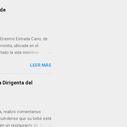
 de
r Erasmo Estrada Cano, de
enonita, ubicada en el
tado la vida mientras
erribar la puerta,
LEER MÁS
omo presidente del Club
 Dirigenta del
ua, realizo comentarios
cuérdense que su bebé está
 en un restaurante de Texas