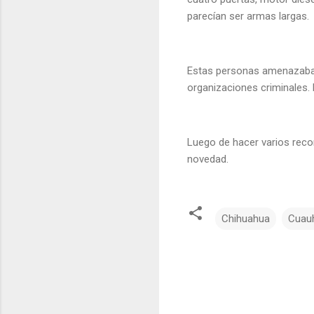
parecían ser armas largas.
Estas personas amenazaban
organizaciones criminales. 
Luego de hacer varios recor
novedad.
Chihuahua
Cuau
C
o
m