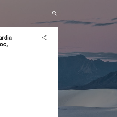
ardia
oc,