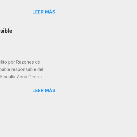
rá a nacer. Esa es otra
LEER MÁS
a lo mejor en el IMSS?,
adelante o algo?, yo creo que
cruzan así de que, 'por
sible
e por los vínculos y las
Organizado. Las expresiones
elito por Razones de
obable responsable del
la Fiscalía Zona Centro. La
ico. La necropsia determinó
LEER MÁS
ocadas por un objeto
la Unidad de Investigación
á la causa penal. La Fiscalía
 crimen y que será la