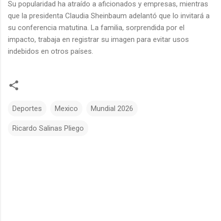
Su popularidad ha atraído a aficionados y empresas, mientras
que la presidenta Claudia Sheinbaum adelantó que lo invitará a
su conferencia matutina. La familia, sorprendida por el
impacto, trabaja en registrar su imagen para evitar usos
indebidos en otros países.
Deportes
Mexico
Mundial 2026
Ricardo Salinas Pliego
C
o
m
e
n