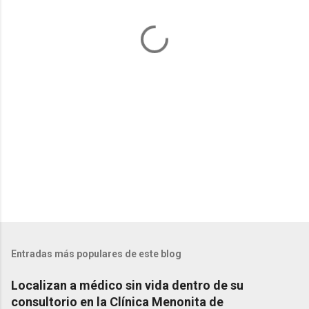
t
a
r
i
o
s
Entradas más populares de este blog
Localizan a médico sin vida dentro de su
consultorio en la Clínica Menonita de