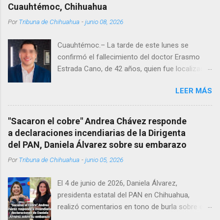
Cuauhtémoc, Chihuahua
Por
Tribuna de Chihuahua
-
junio 08, 2026
Cuauhtémoc.– La tarde de este lunes se
confirmó el fallecimiento del doctor Erasmo
Estrada Cano, de 42 años, quien fue localizado
vida al interior de su consultorio en la clínica
LEER MÁS
Menonita, ubicada en el kilómetro 10 del
Corredor Comercial. Según reportes el médico
se habría quitado la vida mientras permanecía
"Sacaron el cobre" Andrea Chávez responde
encerrado en el consultorio, por lo que
a declaraciones incendiarias de la Dirigenta
autoridades tuvieron que derribar la puerta,
del PAN, Daniela Álvarez sobre su embarazo
encontrándolo ya sin signos vitales. Erasmo
Por
Tribuna de Chihuahua
-
junio 05, 2026
Estrada, quien se desempeñó como presidente
del Club Rotario en el periodo 2023–2024, era
El 4 de junio de 2026, Daniela Álvarez,
un médico reconocido en la región.
presidenta estatal del PAN en Chihuahua,
realizó comentarios en tono de burla sobre el
embarazo de la senadora con licencia Andrea