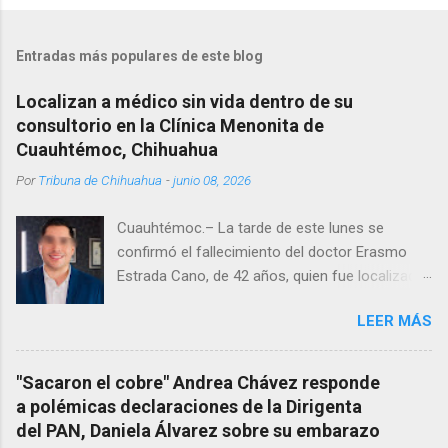
Entradas más populares de este blog
Localizan a médico sin vida dentro de su
consultorio en la Clínica Menonita de
Cuauhtémoc, Chihuahua
Por
Tribuna de Chihuahua
-
junio 08, 2026
Cuauhtémoc.– La tarde de este lunes se
confirmó el fallecimiento del doctor Erasmo
Estrada Cano, de 42 años, quien fue localizado
vida al interior de su consultorio en la clínica
LEER MÁS
Menonita, ubicada en el kilómetro 10 del
Corredor Comercial. Según reportes el médico
se habría quitado la vida mientras permanecía
"Sacaron el cobre" Andrea Chávez responde
encerrado en el consultorio, por lo que
a polémicas declaraciones de la Dirigenta
autoridades tuvieron que derribar la puerta,
del PAN, Daniela Álvarez sobre su embarazo
encontrándolo ya sin signos vitales. Erasmo