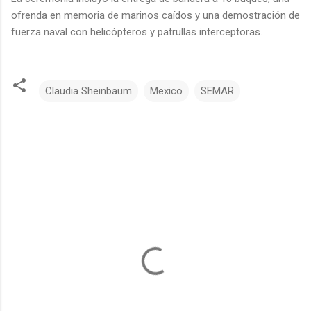
ofrenda en memoria de marinos caídos y una demostración de
fuerza naval con helicópteros y patrullas interceptoras.
Claudia Sheinbaum
Mexico
SEMAR
C
o
m
e
n
t
a
r
i
o