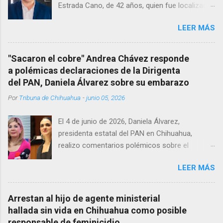
Estrada Cano, de 42 años, quien fue localizado
vida al interior de su consultorio en la clínica
LEER MÁS
Menonita, ubicada en el kilómetro 10 del
Corredor Comercial. Según reportes el médico
se habría quitado la vida mientras permanecía
"Sacaron el cobre" Andrea Chávez responde
encerrado en el consultorio, por lo que
a polémicas declaraciones de la Dirigenta
autoridades tuvieron que derribar la puerta,
del PAN, Daniela Álvarez sobre su embarazo
encontrándolo ya sin signos vitales. Erasmo
Por
Tribuna de Chihuahua
-
junio 05, 2026
Estrada, quien se desempeñó como presidente
del Club Rotario en el periodo 2023–2024, era
El 4 de junio de 2026, Daniela Álvarez,
un médico reconocido en la región.
presidenta estatal del PAN en Chihuahua,
realizo comentarios polémicos sobre el
embarazo de la senadora con licencia Andrea
LEER MÁS
Chávez. “acuérdense que su bebé está por
nacer”, expresó al ser cuestionada sobre si la
retaría a tomarse una foto en un restaurante
Arrestan al hijo de agente ministerial
de Texas como una prueba de que si cuenta
hallada sin vida en Chihuahua como posible
con VISA Álvarez añadió: “Yo no sé dónde irá a
responsable de feminicidio