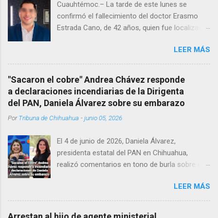
Cuauhtémoc.– La tarde de este lunes se
confirmó el fallecimiento del doctor Erasmo
Estrada Cano, de 42 años, quien fue localizado
vida al interior de su consultorio en la clínica
LEER MÁS
Menonita, ubicada en el kilómetro 10 del
Corredor Comercial. Según reportes el médico
se habría quitado la vida mientras permanecía
"Sacaron el cobre" Andrea Chávez responde
encerrado en el consultorio, por lo que
a declaraciones incendiarias de la Dirigenta
autoridades tuvieron que derribar la puerta,
del PAN, Daniela Álvarez sobre su embarazo
encontrándolo ya sin signos vitales. Erasmo
Por
Tribuna de Chihuahua
-
junio 05, 2026
Estrada, quien se desempeñó como presidente
del Club Rotario en el periodo 2023–2024, era
El 4 de junio de 2026, Daniela Álvarez,
un médico reconocido en la región.
presidenta estatal del PAN en Chihuahua,
realizó comentarios en tono de burla sobre el
embarazo de la senadora con licencia Andrea
LEER MÁS
Chávez. “acuérdense que su bebé está por
nacer”, expresó al ser cuestionada sobre si la
retaría a tomarse una foto en un restaurante
Arrestan al hijo de agente ministerial