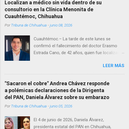
Localizan a médico sin vida dentro de su
consultorio en la Clínica Menonita de
Cuauhtémoc, Chihuahua
Por
Tribuna de Chihuahua
-
junio 08, 2026
Cuauhtémoc.– La tarde de este lunes se
confirmó el fallecimiento del doctor Erasmo
Estrada Cano, de 42 años, quien fue localizado
vida al interior de su consultorio en la clínica
LEER MÁS
Menonita, ubicada en el kilómetro 10 del
Corredor Comercial. Según reportes el médico
se habría quitado la vida mientras permanecía
"Sacaron el cobre" Andrea Chávez responde
encerrado en el consultorio, por lo que
a polémicas declaraciones de la Dirigenta
autoridades tuvieron que derribar la puerta,
del PAN, Daniela Álvarez sobre su embarazo
encontrándolo ya sin signos vitales. Erasmo
Por
Tribuna de Chihuahua
-
junio 05, 2026
Estrada, quien se desempeñó como presidente
del Club Rotario en el periodo 2023–2024, era
El 4 de junio de 2026, Daniela Álvarez,
un médico reconocido en la región.
presidenta estatal del PAN en Chihuahua,