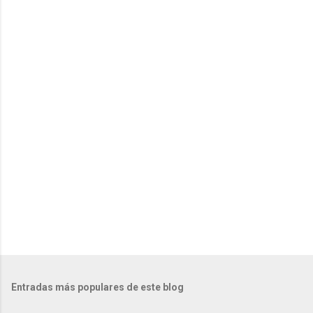
n
t
a
r
i
o
s
Entradas más populares de este blog