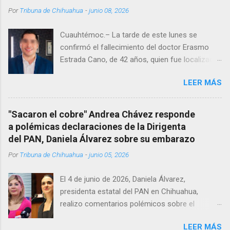
Por
Tribuna de Chihuahua
-
junio 08, 2026
Cuauhtémoc.– La tarde de este lunes se
confirmó el fallecimiento del doctor Erasmo
Estrada Cano, de 42 años, quien fue localizado
vida al interior de su consultorio en la clínica
LEER MÁS
Menonita, ubicada en el kilómetro 10 del
Corredor Comercial. Según reportes el médico
se habría quitado la vida mientras permanecía
"Sacaron el cobre" Andrea Chávez responde
encerrado en el consultorio, por lo que
a polémicas declaraciones de la Dirigenta
autoridades tuvieron que derribar la puerta,
del PAN, Daniela Álvarez sobre su embarazo
encontrándolo ya sin signos vitales. Erasmo
Por
Tribuna de Chihuahua
-
junio 05, 2026
Estrada, quien se desempeñó como presidente
del Club Rotario en el periodo 2023–2024, era
El 4 de junio de 2026, Daniela Álvarez,
un médico reconocido en la región.
presidenta estatal del PAN en Chihuahua,
realizo comentarios polémicos sobre el
embarazo de la senadora con licencia Andrea
LEER MÁS
Chávez. “acuérdense que su bebé está por