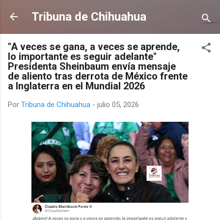
Ir al contenido principal
Tribuna de Chihuahua
"A veces se gana, a veces se aprende,
lo importante es seguir adelante"
Presidenta Sheinbaum envía mensaje
de aliento tras derrota de México frente
a Inglaterra en el Mundial 2026
Por
Tribuna de Chihuahua
-
julio 05, 2026