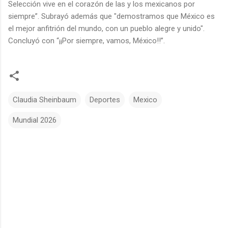
Selección vive en el corazón de las y los mexicanos por
siempre”. Subrayó además que "demostramos que México es
el mejor anfitrión del mundo, con un pueblo alegre y unido".
Concluyó con “¡¡Por siempre, vamos, México!!”.
Claudia Sheinbaum
Deportes
Mexico
Mundial 2026
C
o
m
e
n
t