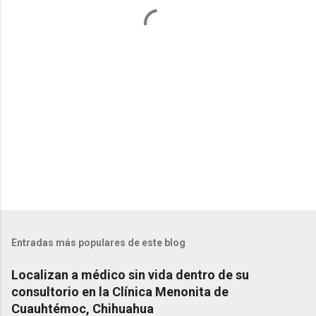
a
r
i
o
s
Entradas más populares de este blog
Localizan a médico sin vida dentro de su
consultorio en la Clínica Menonita de
Cuauhtémoc, Chihuahua