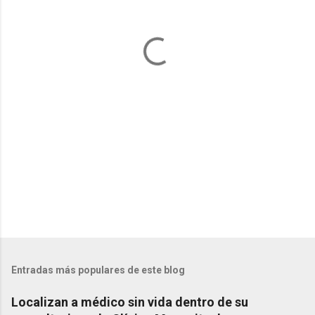
t
a
r
i
o
s
Entradas más populares de este blog
Localizan a médico sin vida dentro de su