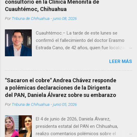
consultorio en la Clínica Menonita de
Cuauhtémoc, Chihuahua
Por
Tribuna de Chihuahua
-
junio 08, 2026
Cuauhtémoc.– La tarde de este lunes se
confirmó el fallecimiento del doctor Erasmo
Estrada Cano, de 42 años, quien fue localizado
vida al interior de su consultorio en la clínica
LEER MÁS
Menonita, ubicada en el kilómetro 10 del
Corredor Comercial. Según reportes el médico
se habría quitado la vida mientras permanecía
"Sacaron el cobre" Andrea Chávez responde
encerrado en el consultorio, por lo que
a polémicas declaraciones de la Dirigenta
autoridades tuvieron que derribar la puerta,
del PAN, Daniela Álvarez sobre su embarazo
encontrándolo ya sin signos vitales. Erasmo
Por
Tribuna de Chihuahua
-
junio 05, 2026
Estrada, quien se desempeñó como presidente
del Club Rotario en el periodo 2023–2024, era
El 4 de junio de 2026, Daniela Álvarez,
un médico reconocido en la región.
presidenta estatal del PAN en Chihuahua,
realizo comentarios polémicos sobre el