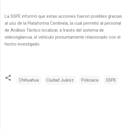
La SSPE informó que estas acciones fueron posibles gracias
al uso de la Plataforma Centinela, la cual permitió al personal
de Análisis Táctico localizar, a través del sistema de
videovigilancia, el vehículo presuntamente relacionado con el
hecho investigado.
Chihuahua
Ciudad Juárez
Policiaca
SSPE
C
o
m
e
n