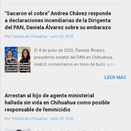
Corredor Comercial. Según reportes el médico
se habría quitado la vida mientras permanecía
"Sacaron el cobre" Andrea Chávez responde
encerrado en el consultorio, por lo que
a declaraciones incendiarias de la Dirigenta
autoridades tuvieron que derribar la puerta,
del PAN, Daniela Álvarez sobre su embarazo
encontrándolo ya sin signos vitales. Erasmo
Por
Tribuna de Chihuahua
-
junio 05, 2026
Estrada, quien se desempeñó como presidente
del Club Rotario en el periodo 2023–2024, era
El 4 de junio de 2026, Daniela Álvarez,
un médico reconocido en la región.
presidenta estatal del PAN en Chihuahua,
realizó comentarios en tono de burla sobre el
embarazo de la senadora con licencia Andrea
LEER MÁS
Chávez. “acuérdense que su bebé está por
nacer”, expresó al ser cuestionada sobre si la
retaría a tomarse una foto en un restaurante
Arrestan al hijo de agente ministerial
de Texas como una prueba de que si cuenta
hallada sin vida en Chihuahua como posible
con VISA Álvarez añadió: “Yo no sé dónde irá a
responsable de feminicidio
nacer. Esa es otra pregunta porque hay muchas
Por
Tribuna de Chihuahua
-
junio 29, 2026
emociones fuertes, ¿Qué tal si se le ocurre que
a lo mejor en el IMSS?, ¿Qué tal si se le ocurre