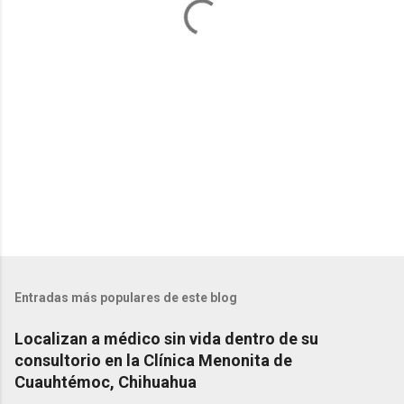
r
i
o
s
Entradas más populares de este blog
Localizan a médico sin vida dentro de su
consultorio en la Clínica Menonita de
Cuauhtémoc, Chihuahua