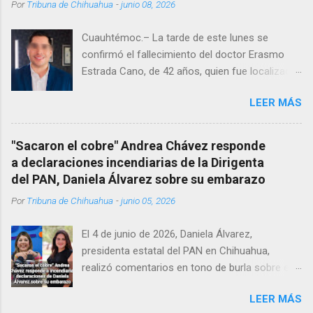
Por
Tribuna de Chihuahua
-
junio 08, 2026
Cuauhtémoc.– La tarde de este lunes se
confirmó el fallecimiento del doctor Erasmo
Estrada Cano, de 42 años, quien fue localizado
vida al interior de su consultorio en la clínica
LEER MÁS
Menonita, ubicada en el kilómetro 10 del
Corredor Comercial. Según reportes el médico
se habría quitado la vida mientras permanecía
"Sacaron el cobre" Andrea Chávez responde
encerrado en el consultorio, por lo que
a declaraciones incendiarias de la Dirigenta
autoridades tuvieron que derribar la puerta,
del PAN, Daniela Álvarez sobre su embarazo
encontrándolo ya sin signos vitales. Erasmo
Por
Tribuna de Chihuahua
-
junio 05, 2026
Estrada, quien se desempeñó como presidente
del Club Rotario en el periodo 2023–2024, era
El 4 de junio de 2026, Daniela Álvarez,
un médico reconocido en la región.
presidenta estatal del PAN en Chihuahua,
realizó comentarios en tono de burla sobre el
embarazo de la senadora con licencia Andrea
LEER MÁS
Chávez. “acuérdense que su bebé está por