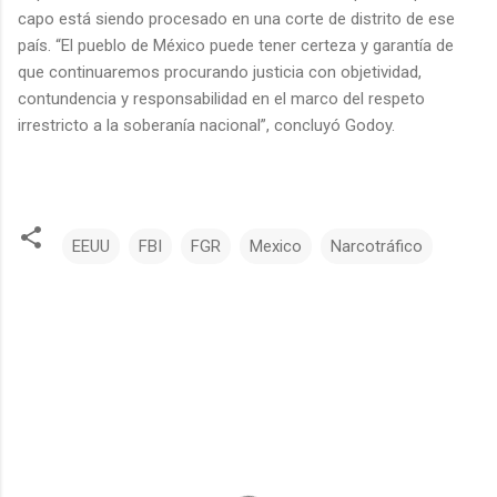
capo está siendo procesado en una corte de distrito de ese
país. “El pueblo de México puede tener certeza y garantía de
que continuaremos procurando justicia con objetividad,
contundencia y responsabilidad en el marco del respeto
irrestricto a la soberanía nacional”, concluyó Godoy.
EEUU
FBI
FGR
Mexico
Narcotráfico
C
o
m
e
n
t
a