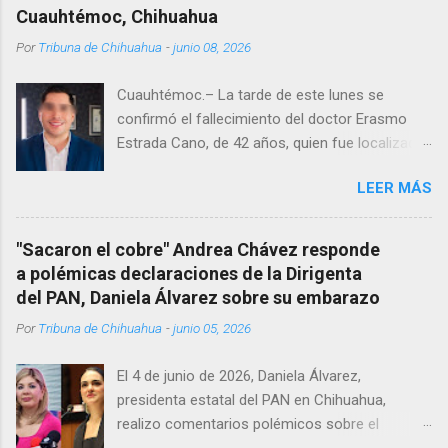
Cuauhtémoc, Chihuahua
Por
Tribuna de Chihuahua
-
junio 08, 2026
Cuauhtémoc.– La tarde de este lunes se
confirmó el fallecimiento del doctor Erasmo
Estrada Cano, de 42 años, quien fue localizado
vida al interior de su consultorio en la clínica
LEER MÁS
Menonita, ubicada en el kilómetro 10 del
Corredor Comercial. Según reportes el médico
se habría quitado la vida mientras permanecía
"Sacaron el cobre" Andrea Chávez responde
encerrado en el consultorio, por lo que
a polémicas declaraciones de la Dirigenta
autoridades tuvieron que derribar la puerta,
del PAN, Daniela Álvarez sobre su embarazo
encontrándolo ya sin signos vitales. Erasmo
Por
Tribuna de Chihuahua
-
junio 05, 2026
Estrada, quien se desempeñó como presidente
del Club Rotario en el periodo 2023–2024, era
El 4 de junio de 2026, Daniela Álvarez,
un médico reconocido en la región.
presidenta estatal del PAN en Chihuahua,
realizo comentarios polémicos sobre el
embarazo de la senadora con licencia Andrea