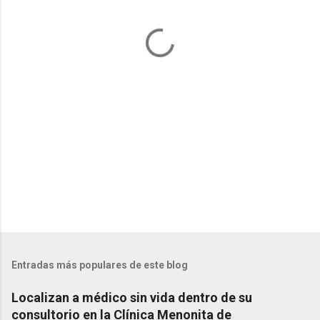
t
a
r
i
o
s
Entradas más populares de este blog
Localizan a médico sin vida dentro de su
consultorio en la Clínica Menonita de