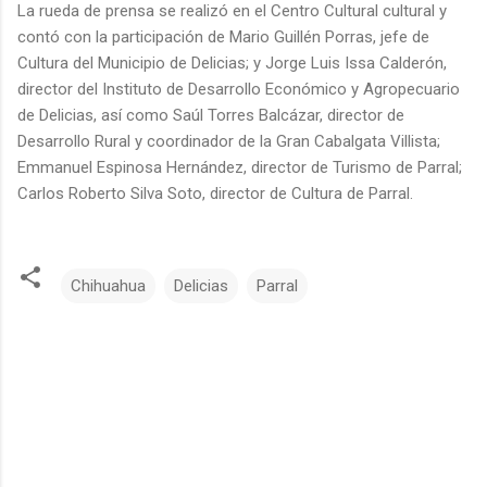
La rueda de prensa se realizó en el Centro Cultural cultural y
contó con la participación de Mario Guillén Porras, jefe de
Cultura del Municipio de Delicias; y Jorge Luis Issa Calderón,
director del Instituto de Desarrollo Económico y Agropecuario
de Delicias, así como Saúl Torres Balcázar, director de
Desarrollo Rural y coordinador de la Gran Cabalgata Villista;
Emmanuel Espinosa Hernández, director de Turismo de Parral;
Carlos Roberto Silva Soto, director de Cultura de Parral.
Chihuahua
Delicias
Parral
C
o
m
e
n