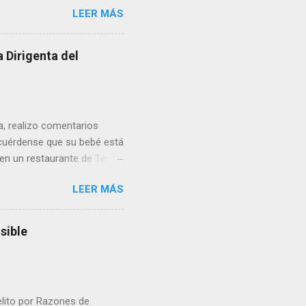
LEER MÁS
omo presidente del Club
 Dirigenta del
ua, realizo comentarios
cuérdense que su bebé está
 en un restaurante de Texas
rá a nacer. Esa es otra
LEER MÁS
a lo mejor en el IMSS?,
adelante o algo?, yo creo que
cruzan así de que, 'por
sible
e por los vínculos y las
Organizado. Las expresiones
elito por Razones de