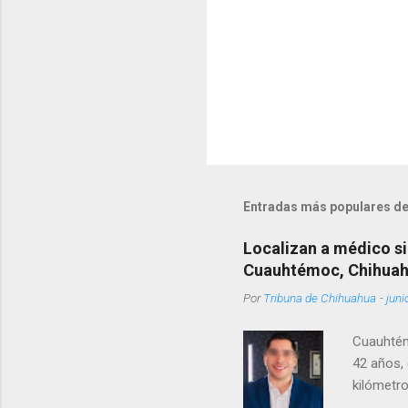
Entradas más populares de
Localizan a médico si
Cuauhtémoc, Chihua
Por
Tribuna de Chihuahua
-
juni
Cuauhtém
42 años, 
kilómetro
permanecí