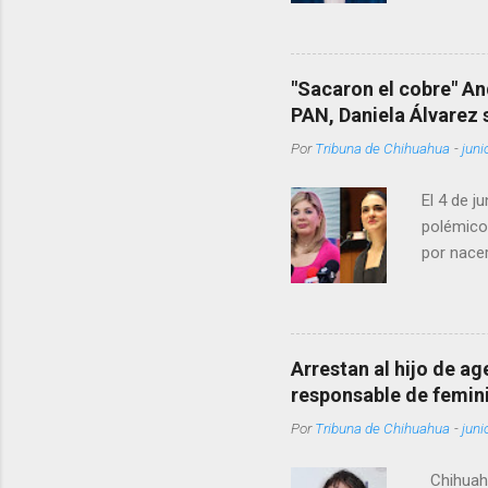
encontrá
Rotario 
"Sacaron el cobre" An
PAN, Daniela Álvarez
Por
Tribuna de Chihuahua
-
juni
El 4 de j
polémico
por nacer
como una
pregunta 
¿Qué tal 
tendrá qu
Arrestan al hijo de a
favor, qu
responsable de femin
relacione
Por
Tribuna de Chihuahua
-
juni
han sido 
Chihuahu