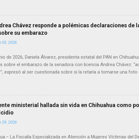
ndolo ya sin signos vitales. Erasmo Estrada, quien se desempeñó c
en el periodo 2023–2024, era un médico reconocido en la región.
drea Chávez responde a polémicas declaraciones de la
 sobre su embarazo
o 05, 2026
unio de 2026, Daniela Álvarez, presidenta estatal del PAN en Chihuah
s sobre el embarazo de la senadora con licencia Andrea Chávez. “a
”, expresó al ser cuestionada sobre si la retaría a tomarse una foto
 prueba de que si cuenta con VISA Álvarez añadió: “Yo no sé dónde i
porque hay muchas emociones fuertes, ¿Qué tal si se le ocurre que 
si se le ocurre cruzar y luego le den un susto, y pues la criatura se 
e ser cuidadosa porque los personajes de Morena, cada que cruzan, 
gente ministerial hallada sin vida en Chihuahua como po
e pase que pase, que pase', todos están bajo esa amenaza justament
icidio
s que tienen", haciendo alusión a supuesto vínculos con el Crimen 
o 29, 2026
consideradas polémicas al trasladar la confrontación política h...
a.– La Fiscalía Especializada en Atención a Mujeres Víctimas del D