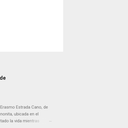
 de
r Erasmo Estrada Cano, de
enonita, ubicada en el
tado la vida mientras
erribar la puerta,