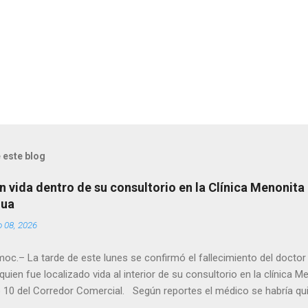
 este blog
n vida dentro de su consultorio en la Clínica Menonita
hua
o 08, 2026
oc.– La tarde de este lunes se confirmó el fallecimiento del docto
quien fue localizado vida al interior de su consultorio en la clínica M
 10 del Corredor Comercial. Según reportes el médico se habría qui
a encerrado en el consultorio, por lo que autoridades tuvieron que d