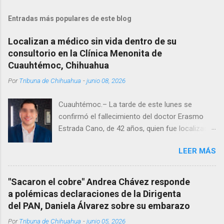
Entradas más populares de este blog
Localizan a médico sin vida dentro de su
consultorio en la Clínica Menonita de
Cuauhtémoc, Chihuahua
Por
Tribuna de Chihuahua
-
junio 08, 2026
Cuauhtémoc.– La tarde de este lunes se
confirmó el fallecimiento del doctor Erasmo
Estrada Cano, de 42 años, quien fue localizado
vida al interior de su consultorio en la clínica
LEER MÁS
Menonita, ubicada en el kilómetro 10 del
Corredor Comercial. Según reportes el médico
se habría quitado la vida mientras permanecía
"Sacaron el cobre" Andrea Chávez responde
encerrado en el consultorio, por lo que
a polémicas declaraciones de la Dirigenta
autoridades tuvieron que derribar la puerta,
del PAN, Daniela Álvarez sobre su embarazo
encontrándolo ya sin signos vitales. Erasmo
Por
Tribuna de Chihuahua
-
junio 05, 2026