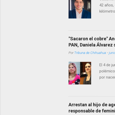
42 años, 
kilómetro
permanecí
encontrá
Rotario 
"Sacaron el cobre" An
PAN, Daniela Álvarez
Por
Tribuna de Chihuahua
-
juni
El 4 de j
polémico
por nacer
como una
pregunta 
¿Qué tal 
tendrá qu
Arrestan al hijo de a
favor, qu
responsable de femin
relacione