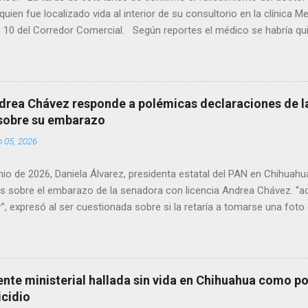
quien fue localizado vida al interior de su consultorio en la clínica M
 10 del Corredor Comercial. Según reportes el médico se habría qui
a encerrado en el consultorio, por lo que autoridades tuvieron que d
ndolo ya sin signos vitales. Erasmo Estrada, quien se desempeñó c
en el periodo 2023–2024, era un médico reconocido en la región.
drea Chávez responde a polémicas declaraciones de la
 sobre su embarazo
o 05, 2026
unio de 2026, Daniela Álvarez, presidenta estatal del PAN en Chihuah
s sobre el embarazo de la senadora con licencia Andrea Chávez. “a
”, expresó al ser cuestionada sobre si la retaría a tomarse una foto
 prueba de que si cuenta con VISA Álvarez añadió: “Yo no sé dónde i
porque hay muchas emociones fuertes, ¿Qué tal si se le ocurre que 
si se le ocurre cruzar y luego le den un susto, y pues la criatura se 
e ser cuidadosa porque los personajes de Morena, cada que cruzan, 
gente ministerial hallada sin vida en Chihuahua como po
e pase que pase, que pase', todos están bajo esa amenaza justament
icidio
s que tienen", haciendo alusión a supuesto vínculos con el Crimen 