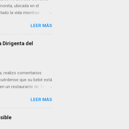
enonita, ubicada en el
tado la vida mientras
erribar la puerta,
LEER MÁS
omo presidente del Club
 Dirigenta del
ua, realizo comentarios
cuérdense que su bebé está
 en un restaurante de Texas
rá a nacer. Esa es otra
LEER MÁS
a lo mejor en el IMSS?,
adelante o algo?, yo creo que
cruzan así de que, 'por
sible
e por los vínculos y las
Organizado. Las expresiones