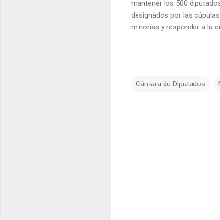
mantener los 500 diputados,
designados por las cúpulas 
minorías y responder a la cr
Cámara de Diputados
C
o
m
e
n
t
a
r
i