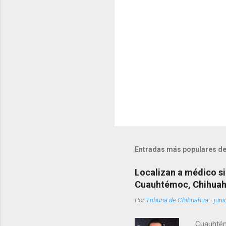
o
s
Entradas más populares de
Localizan a médico si
Cuauhtémoc, Chihua
Por
Tribuna de Chihuahua
-
juni
Cuauhtém