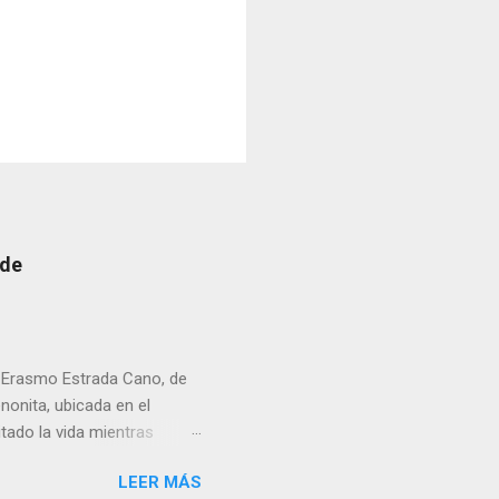
 de
r Erasmo Estrada Cano, de
enonita, ubicada en el
tado la vida mientras
erribar la puerta,
LEER MÁS
omo presidente del Club