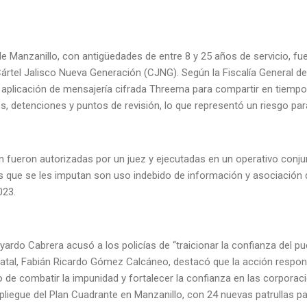
e Manzanillo, con antigüedades de entre 8 y 25 años de servicio, fu
ártel Jalisco Nueva Generación (CJNG). Según la Fiscalía General de
a aplicación de mensajería cifrada Threema para compartir en tiempo
s, detenciones y puntos de revisión, lo que representó un riesgo par
fueron autorizadas por un juez y ejecutadas en un operativo conjunt
s que se les imputan son uso indebido de información y asociación 
2023.
ardo Cabrera acusó a los policías de “traicionar la confianza del pu
atal, Fabián Ricardo Gómez Calcáneo, destacó que la acción respond
o de combatir la impunidad y fortalecer la confianza en las corpor
pliegue del Plan Cuadrante en Manzanillo, con 24 nuevas patrullas para