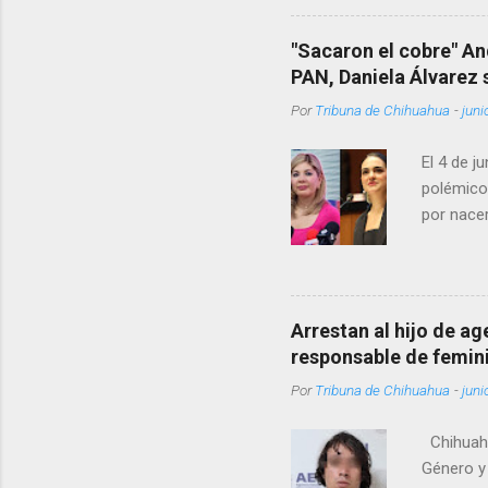
Rotario 
"Sacaron el cobre" An
PAN, Daniela Álvarez
Por
Tribuna de Chihuahua
-
juni
El 4 de j
polémico
por nacer
como una
pregunta 
¿Qué tal 
tendrá qu
Arrestan al hijo de a
favor, qu
responsable de femin
relacione
Por
Tribuna de Chihuahua
-
juni
han sido 
Chihuahu
Género y 