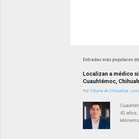
Entradas más populares de
Localizan a médico si
Cuauhtémoc, Chihua
Por
Tribuna de Chihuahua
-
juni
Cuauhtém
42 años, 
kilómetro
permanecí
encontrá