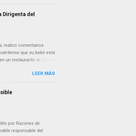
 Dirigenta del
ua, realizo comentarios
cuérdense que su bebé está
 en un restaurante de Texas
rá a nacer. Esa es otra
LEER MÁS
a lo mejor en el IMSS?,
adelante o algo?, yo creo que
cruzan así de que, 'por
sible
e por los vínculos y las
Organizado. Las expresiones
elito por Razones de
obable responsable del