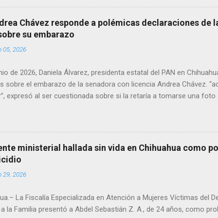
en el periodo 2023–2024, era un médico reconocido en la región.
drea Chávez responde a polémicas declaraciones de la
 sobre su embarazo
o 05, 2026
unio de 2026, Daniela Álvarez, presidenta estatal del PAN en Chihuah
s sobre el embarazo de la senadora con licencia Andrea Chávez. “a
”, expresó al ser cuestionada sobre si la retaría a tomarse una foto
 prueba de que si cuenta con VISA Álvarez añadió: “Yo no sé dónde i
porque hay muchas emociones fuertes, ¿Qué tal si se le ocurre que 
si se le ocurre cruzar y luego le den un susto, y pues la criatura se 
e ser cuidadosa porque los personajes de Morena, cada que cruzan, 
gente ministerial hallada sin vida en Chihuahua como po
e pase que pase, que pase', todos están bajo esa amenaza justament
icidio
s que tienen", haciendo alusión a supuesto vínculos con el Crimen 
o 29, 2026
consideradas polémicas al trasladar la confrontación política h...
a.– La Fiscalía Especializada en Atención a Mujeres Víctimas del D
a la Familia presentó a Abdel Sebastián Z. A., de 24 años, como pr