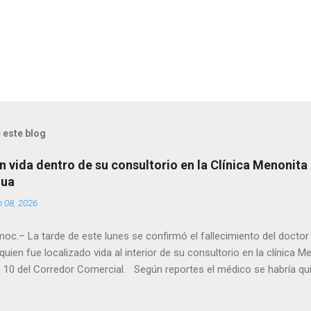
 este blog
n vida dentro de su consultorio en la Clínica Menonita
hua
o 08, 2026
oc.– La tarde de este lunes se confirmó el fallecimiento del docto
quien fue localizado vida al interior de su consultorio en la clínica M
 10 del Corredor Comercial. Según reportes el médico se habría qui
a encerrado en el consultorio, por lo que autoridades tuvieron que d
ndolo ya sin signos vitales. Erasmo Estrada, quien se desempeñó c