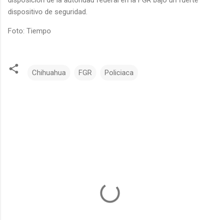
dispositivo de seguridad.
Foto: Tiempo
Chihuahua
FGR
Policiaca
C
o
m
e
n
t
a
r
i