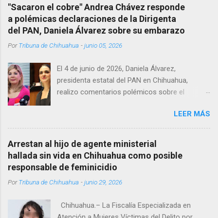
se habría quitado la vida mientras permanecía
"Sacaron el cobre" Andrea Chávez responde
encerrado en el consultorio, por lo que
a polémicas declaraciones de la Dirigenta
autoridades tuvieron que derribar la puerta,
del PAN, Daniela Álvarez sobre su embarazo
encontrándolo ya sin signos vitales. Erasmo
Por
Tribuna de Chihuahua
-
junio 05, 2026
Estrada, quien se desempeñó como presidente
del Club Rotario en el periodo 2023–2024, era
El 4 de junio de 2026, Daniela Álvarez,
un médico reconocido en la región.
presidenta estatal del PAN en Chihuahua,
realizo comentarios polémicos sobre el
embarazo de la senadora con licencia Andrea
LEER MÁS
Chávez. “acuérdense que su bebé está por
nacer”, expresó al ser cuestionada sobre si la
retaría a tomarse una foto en un restaurante
Arrestan al hijo de agente ministerial
de Texas como una prueba de que si cuenta
hallada sin vida en Chihuahua como posible
con VISA Álvarez añadió: “Yo no sé dónde irá a
responsable de feminicidio
nacer. Esa es otra pregunta porque hay muchas
Por
Tribuna de Chihuahua
-
junio 29, 2026
emociones fuertes, ¿Qué tal si se le ocurre que
a lo mejor en el IMSS?, ¿Qué tal si se le ocurre
Chihuahua.– La Fiscalía Especializada en
cruzar y luego le den un susto, y pues la
Atención a Mujeres Víctimas del Delito por