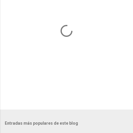
n
t
a
r
i
o
s
Entradas más populares de este blog