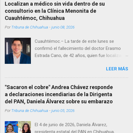
Localizan a médico sin vida dentro de su
consultorio en la Clínica Menonita de
Cuauhtémoc, Chihuahua
Por
Tribuna de Chihuahua
-
junio 08, 2026
Cuauhtémoc.– La tarde de este lunes se
confirmó el fallecimiento del doctor Erasmo
Estrada Cano, de 42 años, quien fue localizado
vida al interior de su consultorio en la clínica
LEER MÁS
Menonita, ubicada en el kilómetro 10 del
Corredor Comercial. Según reportes el médico
se habría quitado la vida mientras permanecía
"Sacaron el cobre" Andrea Chávez responde
encerrado en el consultorio, por lo que
a declaraciones incendiarias de la Dirigenta
autoridades tuvieron que derribar la puerta,
del PAN, Daniela Álvarez sobre su embarazo
encontrándolo ya sin signos vitales. Erasmo
Por
Tribuna de Chihuahua
-
junio 05, 2026
Estrada, quien se desempeñó como presidente
del Club Rotario en el periodo 2023–2024, era
El 4 de junio de 2026, Daniela Álvarez,
un médico reconocido en la región.
presidenta estatal del PAN en Chihuahua,