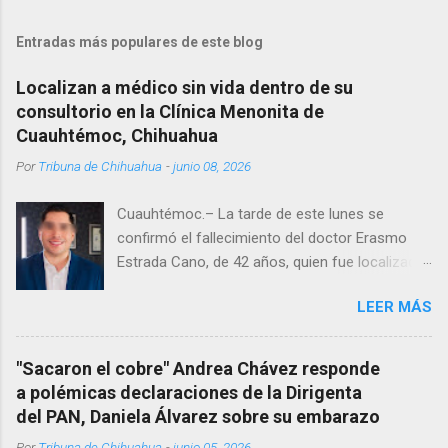
Entradas más populares de este blog
Localizan a médico sin vida dentro de su
consultorio en la Clínica Menonita de
Cuauhtémoc, Chihuahua
Por
Tribuna de Chihuahua
-
junio 08, 2026
Cuauhtémoc.– La tarde de este lunes se
confirmó el fallecimiento del doctor Erasmo
Estrada Cano, de 42 años, quien fue localizado
vida al interior de su consultorio en la clínica
LEER MÁS
Menonita, ubicada en el kilómetro 10 del
Corredor Comercial. Según reportes el médico
se habría quitado la vida mientras permanecía
"Sacaron el cobre" Andrea Chávez responde
encerrado en el consultorio, por lo que
a polémicas declaraciones de la Dirigenta
autoridades tuvieron que derribar la puerta,
del PAN, Daniela Álvarez sobre su embarazo
encontrándolo ya sin signos vitales. Erasmo
Por
Tribuna de Chihuahua
-
junio 05, 2026