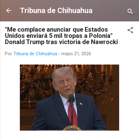
Ir al contenido principal
Tribuna de Chihuahua
"Me complace anunciar que Estados
Unidos enviará 5 mil tropas a Polonia"
Donald Trump tras victoria de Nawrocki
Por
Tribuna de Chihuahua
-
mayo 21, 2026