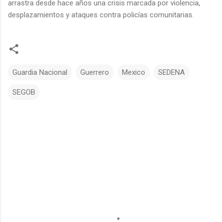
arrastra desde hace años una crisis marcada por violencia,
desplazamientos y ataques contra policías comunitarias.
Guardia Nacional
Guerrero
Mexico
SEDENA
SEGOB
C
o
m
e
n
t
a
r