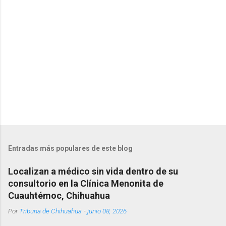
i
o
s
Entradas más populares de este blog
Localizan a médico sin vida dentro de su
consultorio en la Clínica Menonita de
Cuauhtémoc, Chihuahua
Por
Tribuna de Chihuahua
-
junio 08, 2026