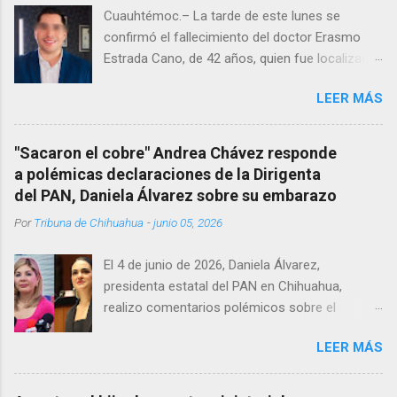
Cuauhtémoc.– La tarde de este lunes se
confirmó el fallecimiento del doctor Erasmo
Estrada Cano, de 42 años, quien fue localizado
vida al interior de su consultorio en la clínica
LEER MÁS
Menonita, ubicada en el kilómetro 10 del
Corredor Comercial. Según reportes el médico
se habría quitado la vida mientras permanecía
"Sacaron el cobre" Andrea Chávez responde
encerrado en el consultorio, por lo que
a polémicas declaraciones de la Dirigenta
autoridades tuvieron que derribar la puerta,
del PAN, Daniela Álvarez sobre su embarazo
encontrándolo ya sin signos vitales. Erasmo
Por
Tribuna de Chihuahua
-
junio 05, 2026
Estrada, quien se desempeñó como presidente
del Club Rotario en el periodo 2023–2024, era
El 4 de junio de 2026, Daniela Álvarez,
un médico reconocido en la región.
presidenta estatal del PAN en Chihuahua,
realizo comentarios polémicos sobre el
embarazo de la senadora con licencia Andrea
LEER MÁS
Chávez. “acuérdense que su bebé está por
nacer”, expresó al ser cuestionada sobre si la
retaría a tomarse una foto en un restaurante