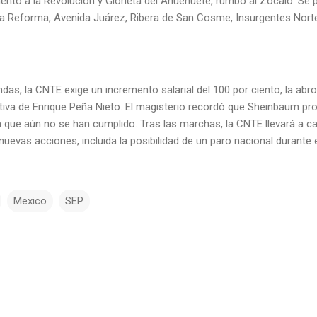
nto a la Revolución y Glorieta del Ahuehuete, rumbo al Zócalo. Se 
a Reforma, Avenida Juárez, Ribera de San Cosme, Insurgentes Norte,
das, la CNTE exige un incremento salarial del 100 por ciento, la abr
tiva de Enrique Peña Nieto. El magisterio recordó que Sheinbaum pr
n que aún no se han cumplido. Tras las marchas, la CNTE llevará a 
nuevas acciones, incluida la posibilidad de un paro nacional durante 
Mexico
SEP