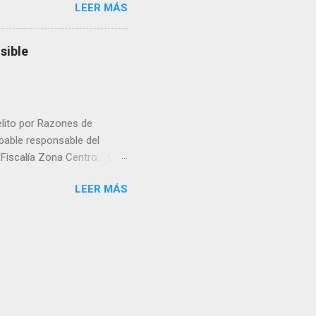
LEER MÁS
a lo mejor en el IMSS?,
adelante o algo?, yo creo que
cruzan así de que, 'por
sible
e por los vínculos y las
Organizado. Las expresiones
elito por Razones de
obable responsable del
la Fiscalía Zona Centro. La
ico. La necropsia determinó
LEER MÁS
ocadas por un objeto
la Unidad de Investigación
á la causa penal. La Fiscalía
 crimen y que será la