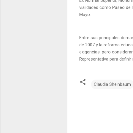
Ex Normal Superior, Monume
vialidades como Paseo de l
Mayo.
Entre sus principales deman
de 2007 y la reforma educa
exigencias, pero considera
Representativa para definir 
Claudia Sheinbaum
C
o
m
e