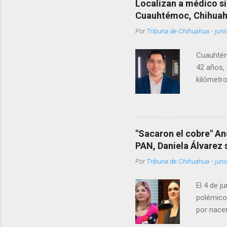
Localizan a médico si
Cuauhtémoc, Chihua
Por
Tribuna de Chihuahua
-
juni
Cuauhtém
42 años, 
kilómetro
permanecí
encontrá
Rotario 
"Sacaron el cobre" An
PAN, Daniela Álvarez
Por
Tribuna de Chihuahua
-
juni
El 4 de j
polémico
por nacer
como una