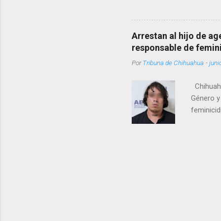
pregunta 
¿Qué tal 
tendrá qu
Arrestan al hijo de a
favor, qu
responsable de femin
relacione
Por
Tribuna de Chihuahua
-
juni
han sido 
Chihuahu
Género y 
feminicid
víctima f
que muri
contuso c
de Femini
informó q
autoridad