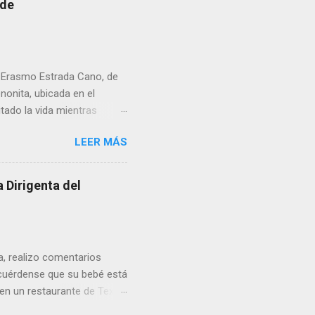
 de
r Erasmo Estrada Cano, de
enonita, ubicada en el
tado la vida mientras
erribar la puerta,
LEER MÁS
omo presidente del Club
 Dirigenta del
ua, realizo comentarios
cuérdense que su bebé está
 en un restaurante de Texas
rá a nacer. Esa es otra