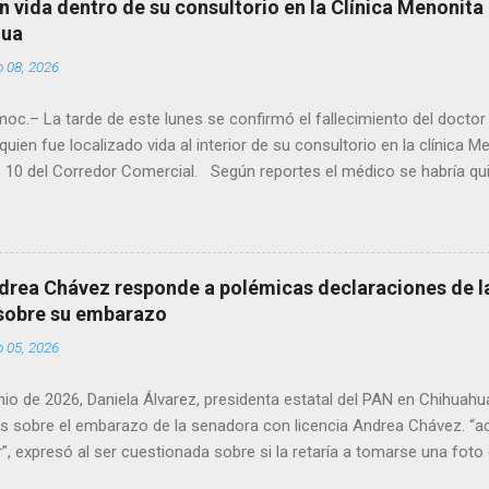
n vida dentro de su consultorio en la Clínica Menonita
hua
o 08, 2026
oc.– La tarde de este lunes se confirmó el fallecimiento del docto
quien fue localizado vida al interior de su consultorio en la clínica M
 10 del Corredor Comercial. Según reportes el médico se habría qui
a encerrado en el consultorio, por lo que autoridades tuvieron que d
ndolo ya sin signos vitales. Erasmo Estrada, quien se desempeñó c
en el periodo 2023–2024, era un médico reconocido en la región.
drea Chávez responde a polémicas declaraciones de la
 sobre su embarazo
o 05, 2026
unio de 2026, Daniela Álvarez, presidenta estatal del PAN en Chihuah
s sobre el embarazo de la senadora con licencia Andrea Chávez. “a
”, expresó al ser cuestionada sobre si la retaría a tomarse una foto
 prueba de que si cuenta con VISA Álvarez añadió: “Yo no sé dónde i