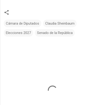
Cámara de Diputados
Claudia Sheinbaum
Elecciones 2027
Senado de la República
C
o
m
e
n
t
a
r
i
o