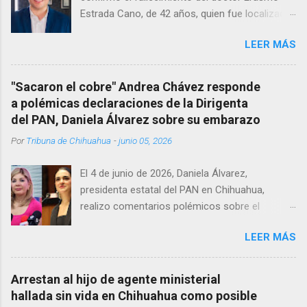
Estrada Cano, de 42 años, quien fue localizado
vida al interior de su consultorio en la clínica
LEER MÁS
Menonita, ubicada en el kilómetro 10 del
Corredor Comercial. Según reportes el médico
se habría quitado la vida mientras permanecía
"Sacaron el cobre" Andrea Chávez responde
encerrado en el consultorio, por lo que
a polémicas declaraciones de la Dirigenta
autoridades tuvieron que derribar la puerta,
del PAN, Daniela Álvarez sobre su embarazo
encontrándolo ya sin signos vitales. Erasmo
Por
Tribuna de Chihuahua
-
junio 05, 2026
Estrada, quien se desempeñó como presidente
del Club Rotario en el periodo 2023–2024, era
El 4 de junio de 2026, Daniela Álvarez,
un médico reconocido en la región.
presidenta estatal del PAN en Chihuahua,
realizo comentarios polémicos sobre el
embarazo de la senadora con licencia Andrea
LEER MÁS
Chávez. “acuérdense que su bebé está por
nacer”, expresó al ser cuestionada sobre si la
retaría a tomarse una foto en un restaurante
Arrestan al hijo de agente ministerial
de Texas como una prueba de que si cuenta
hallada sin vida en Chihuahua como posible
con VISA Álvarez añadió: “Yo no sé dónde irá a