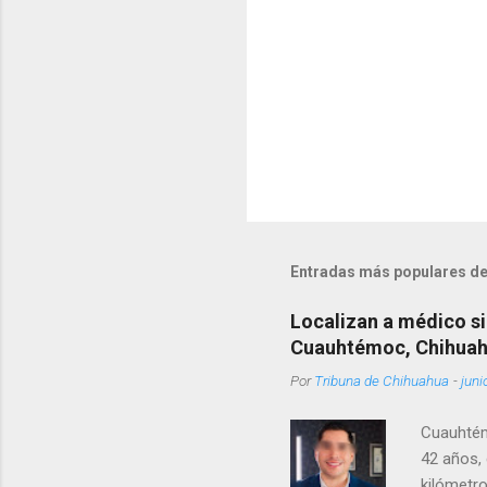
s
Entradas más populares de
Localizan a médico si
Cuauhtémoc, Chihua
Por
Tribuna de Chihuahua
-
juni
Cuauhtém
42 años, 
kilómetro