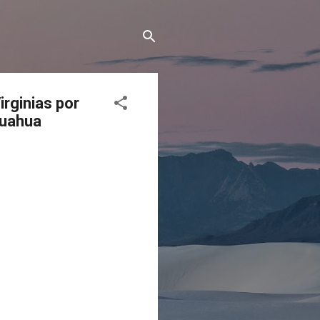
irginias por
huahua