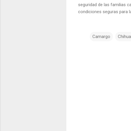
seguridad de las familias c
condiciones seguras para la
Camargo
Chihu
C
o
m
e
n
t
a
r
i
o