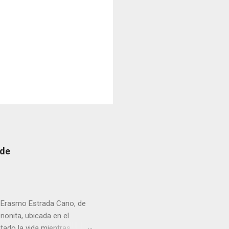
 de
r Erasmo Estrada Cano, de
enonita, ubicada en el
tado la vida mientras