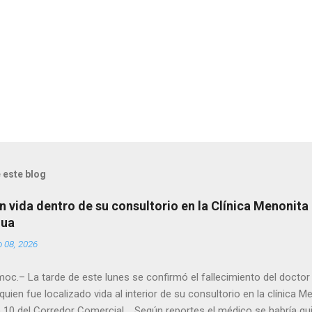
 este blog
n vida dentro de su consultorio en la Clínica Menonita
hua
o 08, 2026
oc.– La tarde de este lunes se confirmó el fallecimiento del docto
quien fue localizado vida al interior de su consultorio en la clínica M
 10 del Corredor Comercial. Según reportes el médico se habría qui