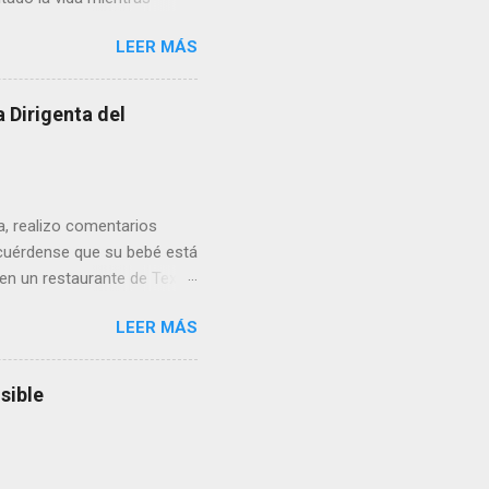
erribar la puerta,
LEER MÁS
omo presidente del Club
 Dirigenta del
ua, realizo comentarios
cuérdense que su bebé está
 en un restaurante de Texas
rá a nacer. Esa es otra
LEER MÁS
a lo mejor en el IMSS?,
adelante o algo?, yo creo que
cruzan así de que, 'por
sible
e por los vínculos y las
Organizado. Las expresiones