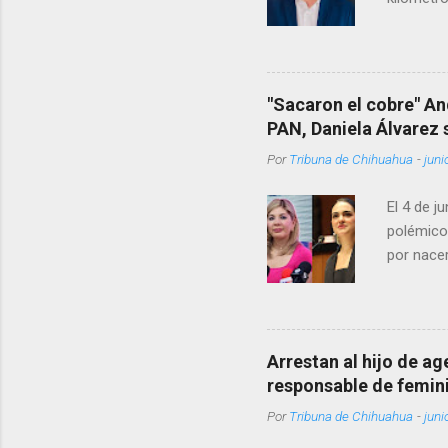
permanecí
encontrá
Rotario 
"Sacaron el cobre" An
PAN, Daniela Álvarez
Por
Tribuna de Chihuahua
-
juni
El 4 de j
polémico
por nacer
como una
pregunta 
¿Qué tal 
tendrá qu
Arrestan al hijo de a
favor, qu
responsable de femin
relacione
Por
Tribuna de Chihuahua
-
juni
han sido 